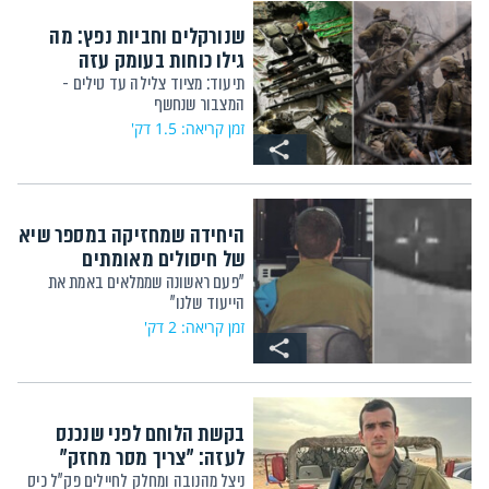
שנורקלים וחביות נפץ: מה
גילו כוחות בעומק עזה
תיעוד: מציוד צלילה עד טילים -
המצבור שנחשף
זמן קריאה: 1.5 דק'
היחידה שמחזיקה במספר שיא
של חיסולים מאומתים
"פעם ראשונה שממלאים באמת את
הייעוד שלנו"
זמן קריאה: 2 דק'
בקשת הלוחם לפני שנכנס
לעזה: "צריך מסר מחזק"
ניצל מהנובה ומחלק לחיילים פק"ל כיס