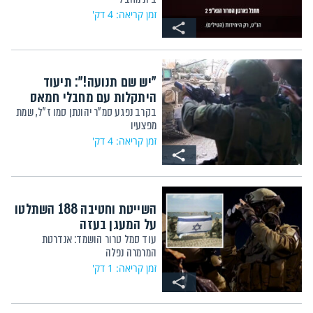
זמן קריאה: 4 דק'
"יש שם תנועה!": תיעוד
היתקלות עם מחבלי חמאס
בקרב נפגע סמ"ר יהונתן סמו ז"ל, שמת
מפצעיו
זמן קריאה: 4 דק'
השייטת וחטיבה 188 השתלטו
על המעגן בעזה
עוד סמל טרור הושמד: אנדרטת
המרמרה נפלה
זמן קריאה: 1 דק'