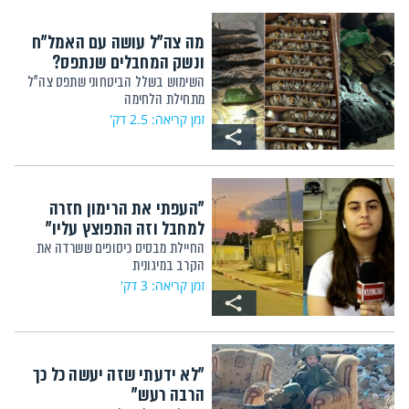
מה צה"ל עושה עם האמל"ח
ונשק המחבלים שנתפס?
השימוש בשלל הביטחוני שתפס צה"ל
מתחילת הלחימה
זמן קריאה: 2.5 דק'
"העפתי את הרימון חזרה
למחבל וזה התפוצץ עליו"
החיילת מבסיס כיסופים ששרדה את
הקרב במיגונית
זמן קריאה: 3 דק'
"לא ידעתי שזה יעשה כל כך
הרבה רעש"