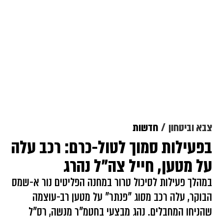
צבא וביטחון
חדשות
בפעילות סמוך לטול-כרם: רכב עלה
על מטען, חייל צה"ל נהרג
במהלך פעילות לסיכול טרור במחנה הפליטים נור א-שמס
הבוקר, עלה רכב מסוג "פנתר" על מטען רב-עוצמה
שהניחו המחבלים. נהג מבצעי בחטמ"ר מנשה, רס"ל