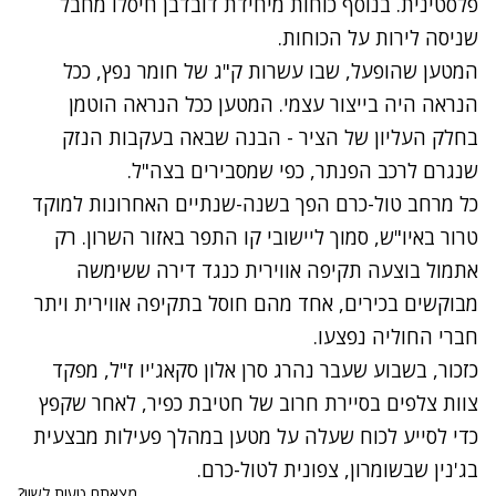
פלסטינית. בנוסף כוחות מיחידת דובדבן חיסלו מחבל
שניסה לירות על הכוחות.
⁠המטען שהופעל, שבו עשרות ק"ג של חומר נפץ, ככל
הנראה היה בייצור עצמי. המטען ככל הנראה הוטמן
בחלק העליון של הציר - הבנה שבאה בעקבות הנזק
שנגרם לרכב הפנתר, כפי שמסבירים בצה"ל.
כל מרחב טול-כרם הפך בשנה-שנתיים האחרונות למוקד
טרור באיו"ש, סמוך ליישובי קו התפר באזור השרון. רק
אתמול בוצעה תקיפה אווירית כנגד דירה ששימשה
מבוקשים בכירים, אחד מהם חוסל בתקיפה אווירית ויתר
חברי החוליה נפצעו.
כזכור, בשבוע שעבר נהרג סרן אלון סקאג'יו ז"ל, מפקד
צוות צלפים בסיירת חרוב של חטיבת כפיר, לאחר שקפץ
כדי לסייע לכוח שעלה על מטען במהלך פעילות מבצעית
בג'נין שבשומרון, צפונית לטול-כרם.
מצאתם טעות לשון?