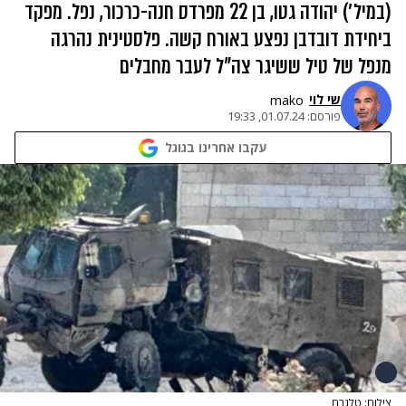
(במיל׳) יהודה גטו, בן 22 מפרדס חנה-כרכור, נפל. מפקד
ביחידת דובדבן נפצע באורח קשה. פלסטינית נהרגה
מנפל של טיל ששיגר צה"ל לעבר מחבלים
שי לוי
mako
פורסם:
01.07.24, 19:33
עקבו אחרינו בגוגל
צילום: טלגרם