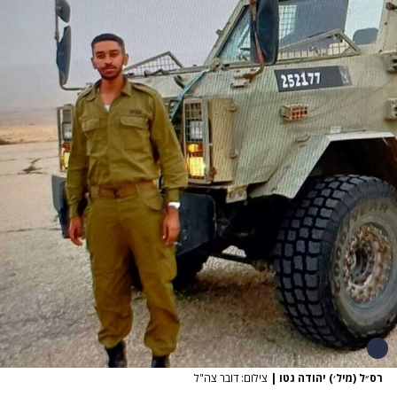
רס״ל (מיל׳) יהודה גטו
|
צילום: דובר צה"ל