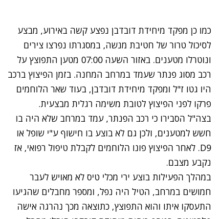
כמו כן מפקד מיחידת דובדבן נפצע קשה באירוע,
מבצע
לסיכול טרור של חטיבת מנשה, במסגרתו נפרצו צירים
ונוטרלו מטענים. באזור השעה 07:00 מטען התפוצץ על
רכב מסוג פנתר שעמד במרחב המחנה. בזמן הפיצוץ ברכב
היו גטו ז"ל ומפקד מיחידת דובדבן, בעוד שאר הלוחמים
פרקו לפני הפיצוץ לטובת משימה רגלית מבצעית.
בצה"ל הסבירו כי רכב הפנתר, עמד במרחב שלא היה בו
חשש למטענים, ולכן גם לא בוצע בו חישוף ע"י שופל או
D9
. לאחר הפיצוץ פונו הלוחמים לקבלת טיפול רפואי, אז
נקבע מצבם.
נתקלנו בבעיה
במהלך הפעילות בוצע ירי מכלי טיס לא מאויש לעבר
נסה שוב
חמושים במרחב, הטיל היה נפל, ומספר מחבלים שהגיעו
התעסקו איתו והוא התפוצץ, כתוצאה מכך נהרגה אישה