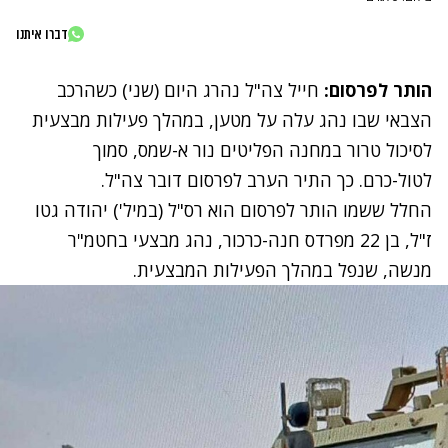
דברו איתנו
הותר לפרסום:
חייל צה"ל נהרג היום (שני) כשהרכב
הצבאי שבו נהג עלה על מטען, במהלך פעילות מבצעית
לסיכול טרור במחנה הפליטים נור א-שמס, סמוך
לטול-כרם. כך התיר הערב לפרסום דובר צה"ל.
החלל ששמו הותר לפרסום הוא רס"ל (במיל') יהודה גטו
ז"ל, בן 22 מפרדס חנה-כרכור, נהג מבצעי בחטמ"ר
מנשה, שנפל במהלך הפעילות המבצעית.