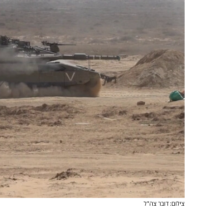
צילום: דובר צה"ל