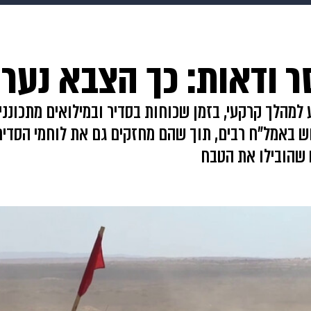
makoZ
בריאות
HIX
ספורט
כסף
הורים
עיצוב
ר ודאות: כך הצבא נער
תשעה חודשים
מתכונים
פרויקטים מיוחדים
למהלך קרקעי, בזמן שכוחות בסדיר ובמילואים מתכונני
 שהובילו את הטבח