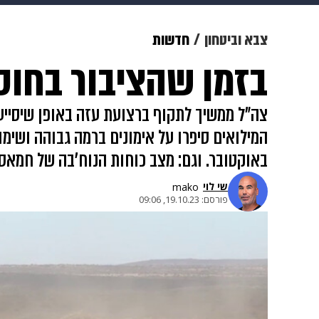
מוזיקה
תרבות
צבא וביטחון
צבא וביטחון
חדשות
בזמן שהציבור בחוס
דיגיטל
גאווה
ויוה
משפט
צה"ל ממשיך לתקוף ברצועת עזה באופן שיסייע 
באוקטובר. וגם: מצב כוחות הנוח'בה של חמאס
שי לוי
mako
פורסם:
19.10.23, 09:06