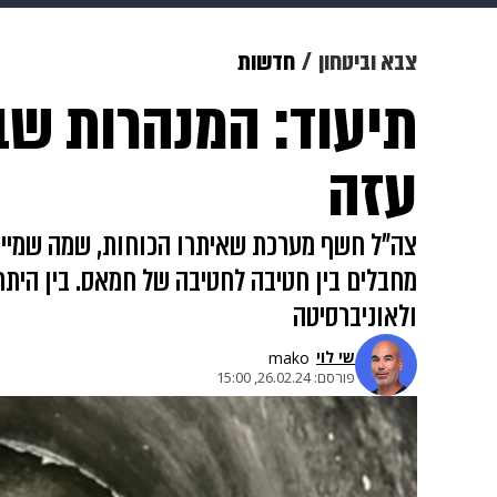
צבא וביטחון
makoZ
בריאות
צבא וביטחון
חדשות
תיעוד: המנהרות שב
ויוה
משפט
תשעה חודשים
מ
עזה
צה"ל חשף מערכת שאיתרו הכוחות, שמה שמייח
מחבלים בין חטיבה לחטיבה של חמאס. בין היתר
ולאוניברסיטה
שי לוי
mako
פורסם:
26.02.24, 15:00