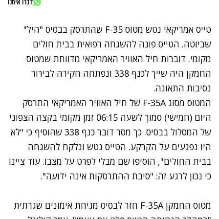
דברו איתנו
טייס אמריקאי נטש מטוס F-35 שהתרסק בבסיס "היל"
שביוטה. הטייס פונה להשגחה רפואית בבית חולים
מקומי. דוברות חיל האוויר האמריקאי מדווחת שמטוס
החמקן היה שייך
לכנף 338
ונפתחה חקירה לבירור
נסיבות התאונה.
המטוס מסוג F-35A של חיל האוויר האמריקאי התרסק
היום (חמישי) סמוך לשעה 06:15 זמן מקומי בקצה הצפוני
של המסלול בבסיס. כך מסר דובר כנף 338 שהוסיף כי "לא
היו נפגעים על הקרקע. הטייס נטש ונלקח להשגחה
בבית החולים", הוסיפו שם מבלי לפרט על מצבו. עוד ציינו
כי נכון לרגע זה: "סיבת ההתרסקות אינה ידועה".
מטוס החמקן F-35A חזר לבסיס מגיחת אימונים שגרתית