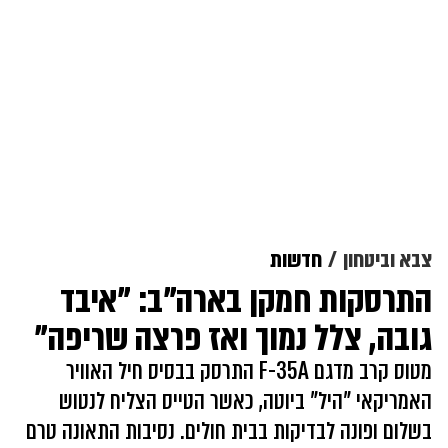
צבא וביטחון
חדשות
התרסקות חמקן בארה"ב: "איבד
גובה, צלל נמוך ואז פרצה שריפה"
מטוס קרב מדגם F-35A התרסק בבסיס חיל האוויר
האמריקאי "היל" ביוטה, כאשר הטייס הצליח לנטוש
בשלום ופונה לבדיקות בבית חולים. נסיבות התאונה טרם