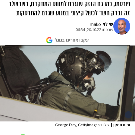
פורסמו, כמו גם הנזק שנגרם למטוס המתקדם, כשבשלב
זה נבדק חשד לכשל קיצוני במנוע שגרם להתרסקות
שי לוי
mako
פורסם:
20.10.22, 06:34
עקבו אחרינו בגוגל
טייס חמקן
|
צילום: George Frey, GettyImages