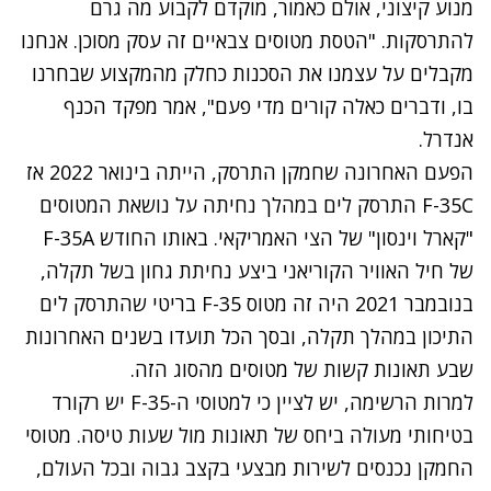
מנוע קיצוני, אולם כאמור, מוקדם לקבוע מה גרם
להתרסקות. "הטסת מטוסים צבאיים זה עסק מסוכן. אנחנו
מקבלים על עצמנו את הסכנות כחלק מהמקצוע שבחרנו
בו, ודברים כאלה קורים מדי פעם", אמר מפקד הכנף
אנדרל.
הפעם האחרונה שחמקן התרסק, הייתה בינואר 2022 אז
F-35C התרסק לים
במהלך נחיתה על נושאת המטוסים
"קארל וינסון"
של הצי האמריקאי. באותו החודש
F-35A
של חיל האוויר הקוריאני ביצע נחיתת גחון
בשל תקלה,
בנובמבר 2021 היה זה מטוס
F-35 בריטי שהתרסק לים
התיכון
במהלך תקלה, ובסך הכל תועדו בשנים האחרונות
שבע תאונות קשות של מטוסים מהסוג הזה.
למרות הרשימה, יש לציין כי למטוסי ה-F-35 יש רקורד
בטיחותי מעולה ביחס של תאונות מול שעות טיסה. מטוסי
החמקן נכנסים לשירות מבצעי בקצב גבוה ובכל העולם,