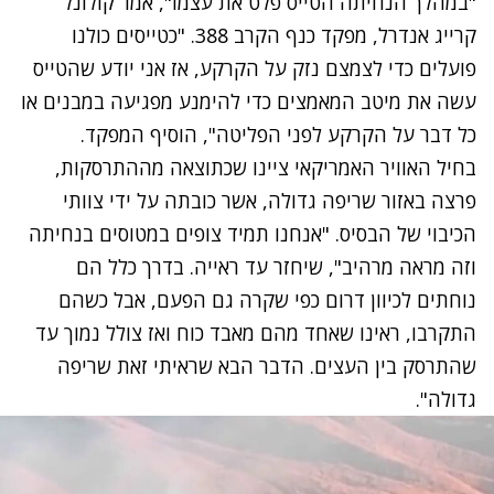
"במהלך הנחיתה הטייס פלט את עצמו", אמר
קולונל
קרייג אנדרל
, מפקד כנף הקרב 388. "כטייסים כולנו
פועלים כדי לצמצם נזק על הקרקע, אז אני יודע שהטייס
עשה את מיטב המאמצים כדי להימנע מפגיעה במבנים או
כל דבר על הקרקע לפני הפליטה", הוסיף המפקד.
בחיל האוויר האמריקאי ציינו שכתוצאה מההתרסקות,
פרצה באזור שריפה גדולה, אשר כובתה על ידי צוותי
הכיבוי של הבסיס. "אנחנו תמיד צופים במטוסים בנחיתה
וזה מראה מרהיב", שיחזר עד ראייה. בדרך כלל הם
נוחתים לכיוון דרום כפי שקרה גם הפעם, אבל כשהם
התקרבו, ראינו שאחד מהם מאבד כוח ואז צולל נמוך עד
שהתרסק בין העצים. הדבר הבא שראיתי זאת שריפה
גדולה".