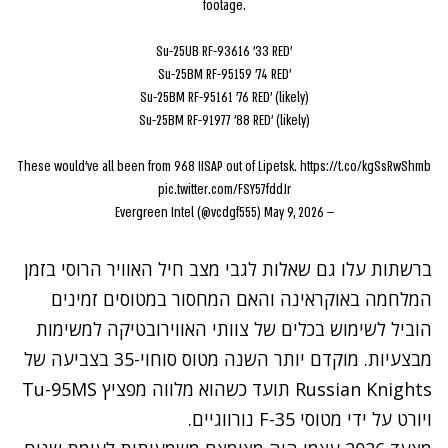
footage.
Su-25UB RF-93616 '33 RED'
Su-25BM RF-95159 '74 RED'
Su-25BM RF-95161 '76 RED' (likely)
Su-25BM RF-91977 '88 RED' (likely)
These would've all been from 968 IISAP out of Lipetsk.
https://t.co/kgSsRwShmb
pic.twitter.com/FSY57fddJr
May 9, 2026
— Evergreen Intel (@vcdgf555)
ברשתות עלו גם שאלות לגבי מצב חיל האוויר הרוסי בזמן
המלחמה באוקראינה והאם המחסור במטוסים זמינים
הוביל לשימוש בכלים של צוותי האווירובטיקה למשימות
מבצעיות. מוקדם יותר השנה מטוס סוחוי-35 בצביעה של
Russian Knights
תועד כשהוא מלווה מפציץ
Tu-95MS
ויורט על ידי מטוסי
F-35
נורווגיים.