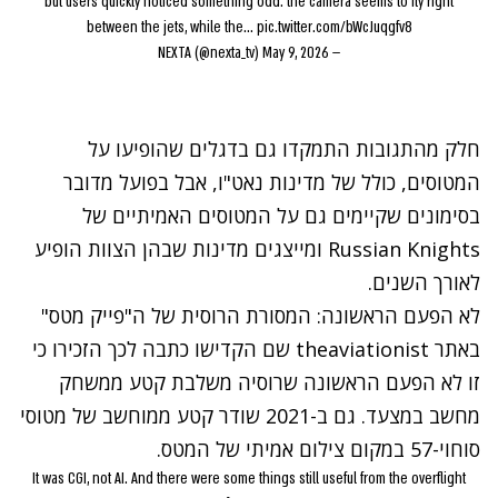
but users quickly noticed something odd: the camera seems to fly right
between the jets, while the…
pic.twitter.com/bWcJuqgfv8
May 9, 2026
— NEXTA (@nexta_tv)
חלק מהתגובות התמקדו גם בדגלים שהופיעו על
המטוסים, כולל של מדינות נאט"ו, אבל בפועל מדובר
בסימונים שקיימים גם על המטוסים האמיתיים של
Russian Knights
ומייצגים מדינות שבהן הצוות הופיע
לאורך השנים.
לא הפעם הראשונה: המסורת הרוסית של ה"פייק מטס"
באתר
theaviationist
שם הקדישו כתבה לכך הזכירו כי
זו לא הפעם הראשונה שרוסיה משלבת קטע ממשחק
מחשב במצעד. גם ב-2021 שודר קטע ממוחשב של מטוסי
סוחוי-57 במקום צילום אמיתי של המטס.
It was CGI, not AI. And there were some things still useful from the overflight