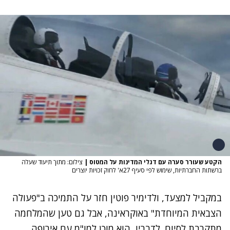
הקטע שעורר סערה עם דגלי המדינות על המטוס
|
צילום: מתוך תיעוד שעלה
ברשתות החברתיות, שימוש לפי סעיף 27א' לחוק זכויות יוצרים
במקביל למצעד, ולדימיר פוטין חזר על התמיכה ב"פעולה
הצבאית המיוחדת" באוקראינה, אבל גם טען שהמלחמה
מתקרבת לסיום. לדבריו, הוא מוכן למו"מ עם אירופה