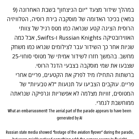
במהלך שידור מצעד "יום הניצחון" בשבת האחרונה (9
במאי) בכיכר האדומה של מוסקבה בירת רוסיה, הטלוויזיה
הרוסית הציגה קטע שנראה כמו מטס רגיל של צוותי
האווירובטיקה
Russian Knights
ו-
Swifts
, אבל כמה
שניות אחר כך השידור עבר לצילומים שנראו כמו משחק
מחשב. בהמשך חזרו לשידור אמיתי של מטוסי סוחוי-25
שצבעו את שמי מוסקבה בצבעי הדגל הרוסי.
ברשתות התחילו מיד לפרק את הקטעים, פריים אחרי
פריים. עוקבים הצביעו על תנועות "לא טבעיות" של
המטוסים, זוויות מצלמה לא אפשריות וגרפיקה שנראתה
ממוחשבת לגמרי.
What an embarrassment! The aerial part of the parade appears to have been
generated by AI
Russian state media showed “footage of the aviation flyover” during the parade,