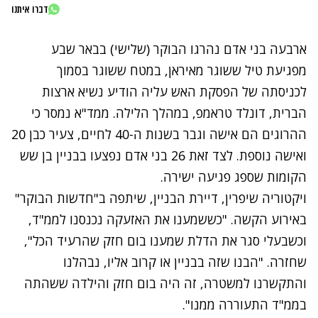
דברו איתנו
ארבעה בני אדם נהרגו הבוקר (שלישי) בבאר שבע
מפגיעת טיל ששוגר מאיראן, במטח ששוגר בסמוך
לכניסתה של הפסקת האש עליה הודיע נשיא ארצות
הברית, דונלד טראמפ, במהלך הלילה. ממד"א נמסר כי
ההרוגים הם אישה וגבר בשנות ה-40 לחיים, צעיר כבן 20
ואישה נוספת. לצד זאת 26 בני אדם נפצעו בבניין בן שש
הקומות שספג פגיעה ישירה.
ויקטוריה שיפרין, דיירת הבניין, שיתפה ב"חדשות הבוקר"
באירוע הקשה. "כששמענו את האזעקה נכנסנו לממ"ד,
וכשבעלי סגר את הדלת שמענו בום חזק שהרעיד הכל",
שחזרה. "הבנו שזה בבניין או קרוב אליו, נבהלנו
והתקשרנו למשטרה, זה היה בום חזק והילדה ששהתה
בממ"ד התעוררה ממנו".