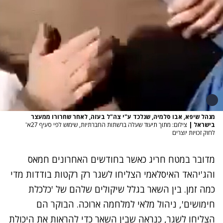
מנהל שיפא, אבו סלמיה, שנלכד ע"י צה"ל בעזה, לאחר שחרורו ממעצר
בישראל
|
צילום: מתוך תיעוד שעלה ברשתות החברתיות, שימוש לפי סעיף 27א'
לחוק זכויות יוצרים
מדובר במטח חריג כאשר בחודשים האחרונים חמאס
והג'יהאד האיסלאמי הצליחו לשגר רק רקטות בודדות מדי
כמה זמן. בין השאר בגלל שיקולים שלהם של 'כלכלת
חימושים', ניהול מלאי למלחמה ארוכה. הבוקר הם
הצליחו לשגר, כנראה שבין השאר כדי להראות את היכולת