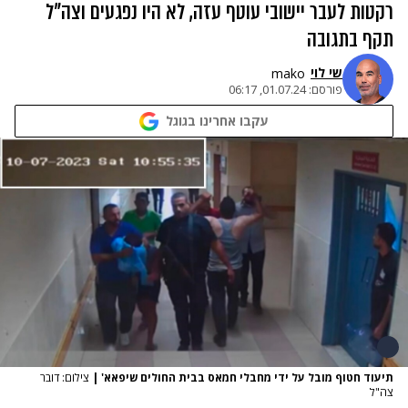
רקטות לעבר יישובי עוטף עזה, לא היו נפגעים וצה"ל
תקף בתגובה
שי לוי
mako
פורסם:
01.07.24, 06:17
עקבו אחרינו בגוגל
תיעוד חטוף מובל על ידי מחבלי חמאס בבית החולים שיפאא'
|
צילום: דובר
צה"ל