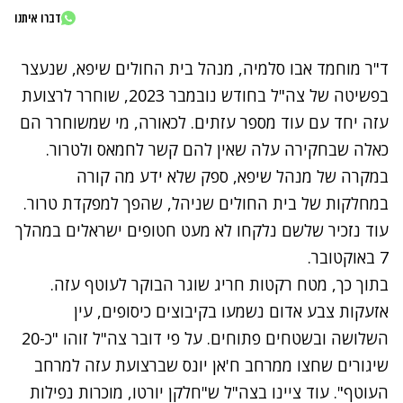
דברו איתנו
ד"ר מוחמד אבו סלמיה, מנהל בית החולים שיפא, שנעצר
בפשיטה של צה"ל בחודש נובמבר 2023, שוחרר לרצועת
עזה יחד עם עוד מספר עזתים. לכאורה, מי שמשוחרר הם
כאלה שבחקירה עלה שאין להם קשר לחמאס ולטרור.
במקרה של מנהל שיפא, ספק שלא ידע מה קורה
במחלקות של בית החולים שניהל, שהפך למפקדת טרור.
עוד נזכיר שלשם נלקחו לא מעט חטופים ישראלים במהלך
7 באוקטובר.
בתוך כך, מטח רקטות חריג שוגר הבוקר לעוטף עזה.
אזעקות צבע אדום נשמעו בקיבוצים כיסופים, עין
השלושה ובשטחים פתוחים. על פי דובר צה"ל זוהו "כ-20
שיגורים שחצו ממרחב ח'אן יונס שברצועת עזה למרחב
העוטף". עוד ציינו בצה"ל ש"חלקן יורטו, מוכרות נפילות