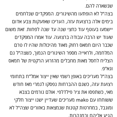
שנשארה להם.
בצה"ל לא הופתעו מהשיגורים. המפקדים שנלחמים
בימים אלה ברצועת עזה, העריכו שאזעקות צבע אדום
יישמעו בעוטף עוד כחצי שנה עד שנה לפחות. זאת משום
שעוד יש הרבה עבודה ברצועה. עוד אמרו המפקדים
שכבר היום חמאס רחוק מאוד מהיכולות שהיו לו טרם
המלחמה, ולראייה מספר השיגורים הנמוך, כשצה"ל גם
הצליח לחסל מאות מחבלים מהזרוע הרקטית של חמאס
וגא"פ.
בצה"ל מעריכים באופן רשמי שאין ייצור אמל"ח בתחומי
רצועת עזה, כשגם ההברחות נפסקו לגמרי מאז חודש
מאי, כשתפסו את ציר פילדלפי. אולם גורמים בצבא
ששוחחו עם mako מעריכים שעדיין ישנו ייצור חלקי
ומוגבל, במחרטות קטנות שנמצאות באזורים שצה"ל לא
הגיע אליהם ובמנהרות.