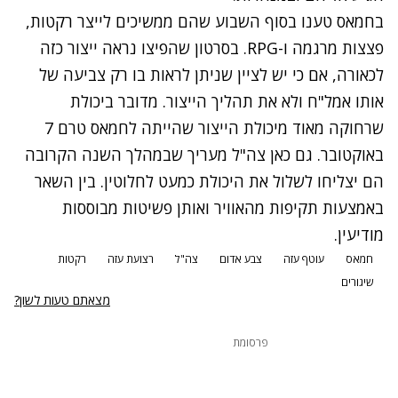
בחמאס טענו בסוף השבוע שהם ממשיכים לייצר רקטות,
מטען חבלה מוכן להפעלה נמצא בחצר בניין
פצצות מרגמה ו-RPG. בסרטון שהפיצו נראה ייצור כזה
לכאורה, אם כי יש לציין שניתן לראות בו רק צביעה של
אותו אמל"ח ולא את תהליך הייצור. מדובר ביכולת
שרחוקה מאוד מיכולת הייצור שהייתה לחמאס טרם 7
באוקטובר. גם כאן צה"ל מעריך שבמהלך השנה הקרובה
הם יצליחו לשלול את היכולת כמעט לחלוטין. בין השאר
באמצעות תקיפות מהאוויר ואותן פשיטות מבוססות
מודיעין.
חמאס
עוטף עזה
צבע אדום
צה"ל
רצועת עזה
רקטות
שיגורים
מצאתם טעות לשון?
פרסומת