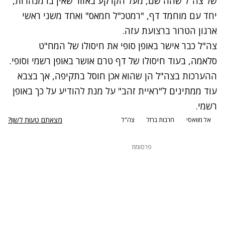
של צה"ל שהה שם, מעל הקרקע באזור שאין בו מנהרות,
יחד עם מוחמד דף, "רמטכ"ל חמאס" ואחד משני ראשי
ארגון הטרור ברצועת עזה.
צה"ל כבר אישר באופן סופי את חיסולו של המח"ט
סלאמה, בעוד חיסולו של דף טרם אושר באופן רשמי וסופי.
ההערכות בצה"ל הן שהוא אכן חוסל בתקיפה, אך בצבא
עוד ממתינים ל"ראיית זהב" על מנת להודיע על כך באופן
רשמי.
מצאתם טעות לשון?
אל מוואסי
חרבות ברזל
צה"ל
פרסומת