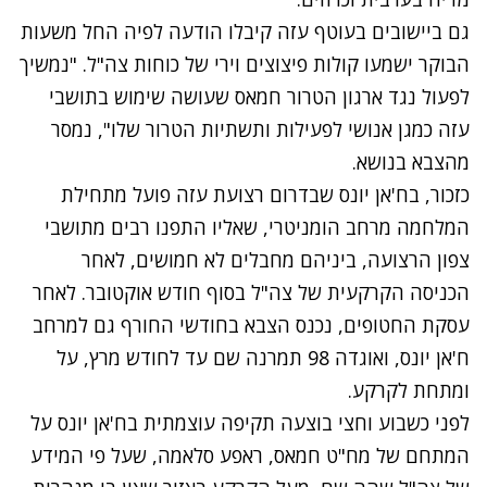
גם ביישובים בעוטף עזה קיבלו הודעה לפיה החל משעות
הבוקר ישמעו קולות פיצוצים וירי של כוחות צה"ל. "נמשיך
לפעול נגד ארגון הטרור חמאס שעושה שימוש בתושבי
עזה כמגן אנושי לפעילות ותשתיות הטרור שלו", נמסר
מהצבא בנושא.
כזכור, בח'אן יונס שבדרום רצועת עזה פועל מתחילת
המלחמה מרחב הומניטרי, שאליו התפנו רבים מתושבי
צפון הרצועה, ביניהם מחבלים לא חמושים, לאחר
הכניסה הקרקעית של צה"ל בסוף חודש אוקטובר. לאחר
עסקת החטופים, נכנס הצבא בחודשי החורף גם למרחב
ח'אן יונס, ואוגדה 98 תמרנה שם עד לחודש מרץ, על
ומתחת לקרקע.
נתקלנו בבעיה
לפני כשבוע וחצי בוצעה תקיפה עוצמתית בח'אן יונס על
נסה שוב
המתחם של מח"ט חמאס, ראפע סלאמה, שעל פי המידע