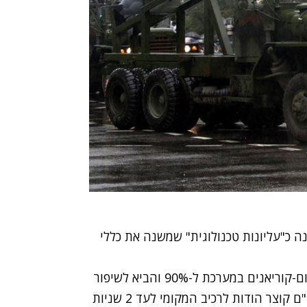
 כ"עליונות טכנולוגית" שמשנה את כללי
המעבר לייצור מקומי העלה את שיעור הרכיבים הדרום-קוריאנים במערכת ל-90% והביא לשיפור
בביצועים. על פי הדיווח, זמן היירוט של רחפן או כטב"ם קוצר הודות לרכיב המקומי לעד 2 שניות