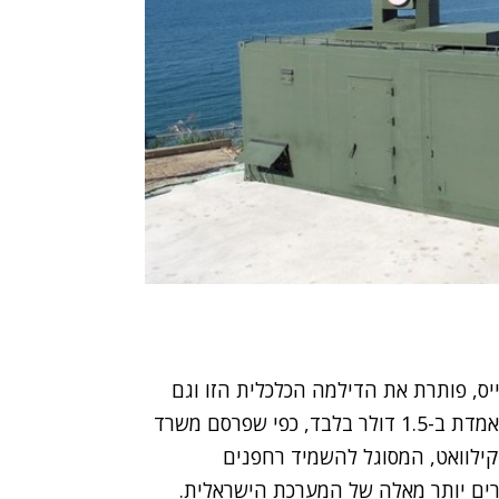
יס, פותרת את הדילמה הכלכלית הזו וגם
אמורה לבצע יירוט מדויק יותר. עלות הירייה בלייזר נאמדת ב-1.5 דולר בלבד, כפי שפרסם משרד
גנה של סיאול. מדובר בלייזר סיב בעוצמה של 20 קילוואט, המסוגל להשמיד רחפנים