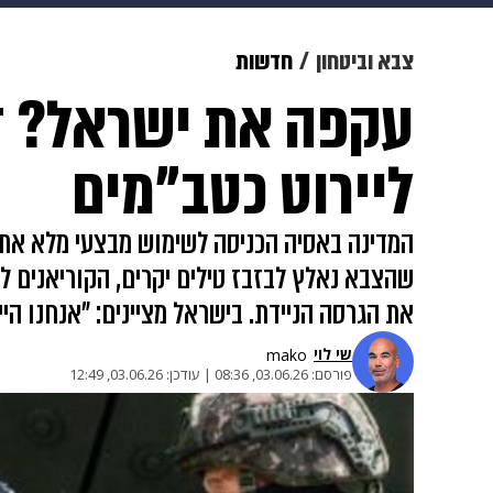
מוזיקה
תרבות
צבא וביטחון
צבא וביטחון
חדשות
עקפה את ישראל? דר
דיגיטל
גאווה
ויוה
משפט
ליירוט כטב"מים
המדינה באסיה הכניסה לשימוש מבצעי מלא את 
שהצבא נאלץ לבזבז טילים יקרים, הקוריאנים ל
את הגרסה הניידת. בישראל מציינים: "אנחנו הי
שי לוי
mako
פורסם:
03.06.26, 08:36
|
עודכן:
03.06.26, 12:49