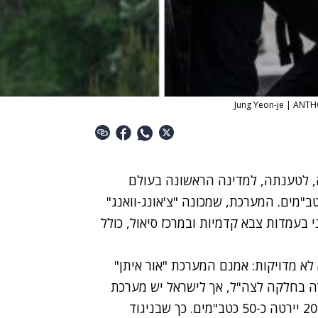
, לטענתה, למדינה הראשונה בעולם
ב"מים. המערכת, שמכונה "צ'אונג-וואנג"
י בעמדות צבא קדמיות ובמרכז סיאול, כולל
לא מדויקות: אמנם המערכת "אור איתן"
ה בחלקה לצה"ל, אך לישראל יש מערכת
לייזר מבצעית ליירוט בטווחים קצרים, שמאז שנת 2024 יירטה כ-50 כטב"מים. כך שבניגוד