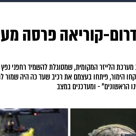
makoZ
בריאות
HIX
ספורט
כסף
הורים
עיצוב
ום-קוריאה פרסה מערכ
תשעה חודשים
מתכונים
פרויקטים מיוחדים
מערכת הלייזר המקומית, שמסוגלת להשמיד רחפני נפץ ב
קחו הימור, פיתחו בעצמם את רכיב שעד כה היה שמור ל
ינו הראשונים" - ומעדכנים במצב