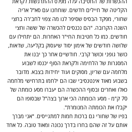
ההכשרות של החטיבה עלה מפלס ההתרגשות לקראת
הקליטה של חיילים חדשים. שוחחנו עם סא"ל אריה
שחורי, מפקד הבסיס שסיפר לנו מה צפוי לחב'רה בחצי
השנה הקרובה. "הם נכנסים להכשרה של ששה וחצי
חודשים. כמו כל חטיבות החי"ר האחרות. הם יתחילו עם
שלושה חודשים של אימון יסוד שיעסוק בקליעה, שדאות,
כושר גופני וכושר קרבי. חודשיים אחר כך יבנו את
המסגרות של הלחימה ולקראת הסוף יכנסו לשבוע
מלחמה עם שריון, מסוקים ועוד יחידות בצבא. מדובר
בשבוע מאוד אינטנסיבי שבו הם ילחמו בתרחישי מלחמה
כאלו ואחרים ובסוף ההכשרה הם יעברו מסע כומתה של
70 ק"מ - מסע הכומתה הכי ארוך בצה"ל שבסופו הם
יקבלו את הכומתה המנומרת".
בפיו של שחורי גם ברכות חמות למתגייסים. "אני מברך
אותם על זה שהם בחרו בדרך נכונה ומאוד טובה. כל אחד