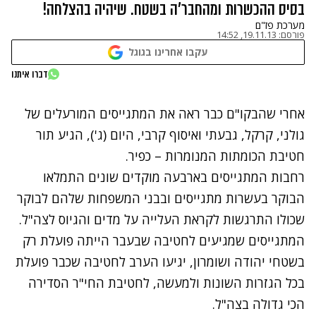
בסיס ההכשרות ומהחבר'ה בשטח. שיהיה בהצלחה!
מערכת פז"ם
פורסם:
19.11.13, 14:52
עקבו אחרינו בגוגל
נתקלנו בבעיה
דברו איתנו
נסה שוב
אחרי שהבקו"ם כבר ראה את המתגייסים המורעלים של
גולני
,
קרקל
,
גבעתי
ואיסוף קרבי
, היום (ג'), הגיע תור
חטיבת הכומתות המנומרות –
כפיר
.
רחבות המתגייסים בארבעה מוקדים שונים התמלאו
הבוקר בעשרות מתגייסים ובבני המשפחות שלהם לבוקר
שכולו התרגשות לקראת העלייה על מדים והגיוס לצה"ל.
המתגייסים שמגיעים לחטיבה שבעבר הייתה פועלת רק
בשטחי יהודה ושומרון, יגיעו הערב לחטיבה שכבר פועלת
בכל הגזרות השונות ולמעשה, לחטיבת
החי"ר
הסדירה
הכי גדולה בצה"ל.