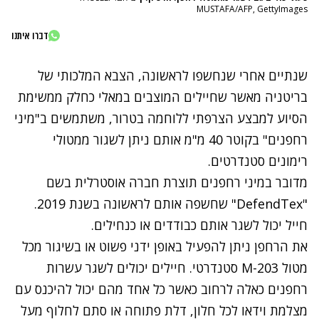
MUSTAFA/AFP, GettyImages
דברו איתנו
שנתיים אחרי שנחשפו לראשונה, הצבא המלכותי של
בריטניה מאשר שחיילים המוצבים במאלי כחלק ממשימת
הסיוע למבצע
הצרפתי
ללוחמה בטרור, משתמשים ב"מיני
רחפנים" בקוטר 40 מ"מ אותם ניתן לשגור ממטולי
רימונים סטנדרטים.
מדובר במיני רחפנים תוצרת חברה אוסטרלית בשם
"DefendTex" שחשפה אותם לראשונה בשנת 2019.
חייל יכול לשגר אותם כבודדים או כנחילים.
את הרחפן ניתן להפעיל באופן ידני פשוט או בשיגור מכל
מטול M-203 סטנדרטי. חיילים יכולים לשגר עשרות
רחפנים כאלה לרחוב כאשר כל אחד מהם יכול להיכנס עם
מצלמת וידאו לכל חלון, דלת פתוחה או סתם לחלוף מעל