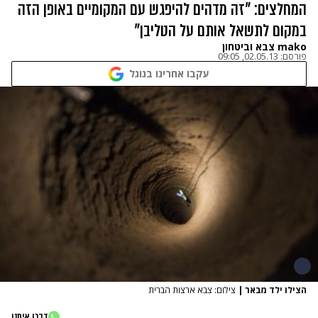
המחלצים: "זה מדהים להיפגש עם המקומיים באופן הזה
במקום לתשאל אותם על הטליבן"
mako צבא וביטחון
פורסם:
02.05.13, 09:05
עקבו אחרינו בגוגל
הצילו ילד מבאר
|
צילום: צבא ארצות הברית
דברו איתנו