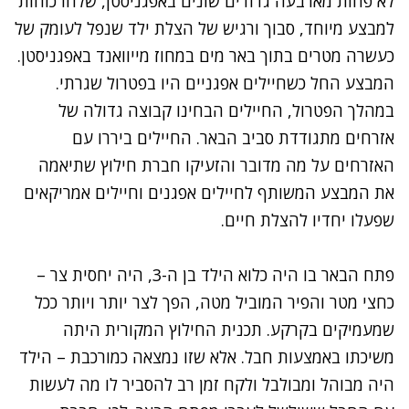
לא פחות מארבעה גדודים שונים באפגניסטן, שלחו כוחות
למבצע מיוחד, סבוך ורגיש של הצלת ילד שנפל לעומק של
כעשרה מטרים בתוך באר מים במחוז מייוואנד באפגניסטן.
המבצע החל כשחיילים אפגניים היו בפטרול שגרתי.
במהלך הפטרול, החיילים הבחינו קבוצה גדולה של
אזרחים מתגודדת סביב הבאר. החיילים ביררו עם
האזרחים על מה מדובר והזעיקו חברת חילוץ שתיאמה
את המבצע המשותף לחיילים אפגנים וחיילים אמריקאים
שפעלו יחדיו להצלת חיים.
פתח הבאר בו היה כלוא הילד בן ה-3, היה יחסית צר –
כחצי מטר והפיר המוביל מטה, הפך לצר יותר ויותר ככל
שמעמיקים בקרקע. תכנית החילוץ המקורית היתה
משיכתו באמצעות חבל. אלא שזו נמצאה כמורכבת – הילד
היה מבוהל ומבולבל ולקח זמן רב להסביר לו מה לעשות