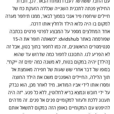
עם החבל ששולשל לעברו מפתח הבאר. לכן, חברת
החילוץ פנתה לתכנית השנייה שכללה הזעקת כח של
חיילים שיחפרו פיר אנכי בסמוך לבאר, ממנו תיחפר מערה
למקום בו היה כלוא הילד ולחלץ אותו דרכה.
אחד המחלצים מספר על המבצע לפרטי פרטים בכתבה
שפורסמה באתר
dvidshub
: "כשאתה חופר את ה-15
סנטימטרים הראשונים, זה כמו לחפור בתוך בטון, אבל זה
לא הפריע לנו. התכוננו לחפור כמה שדרוש עד שהוא
[הילד] יהיה במקום בטוח, לא משנה כמה ימים זה ייקח".
בסופו של דבר אחרי שש שעות של חפירה מאומצת אל
תוך הלילה, החיילים האפגנים משכו את הילד החוצה
ומסרו אותו לידי אביו המודאג. מיד לאחר מכן, הוא נבדק
על ידי חובש ונמצא בריא לחלוטין, ללא כל פגע. "זה היה
תענוג ללכת ולעזור למקומיים פנים אל פנים. זה מדהים
להיפגש עם המקומיים באופן הזה במקום לתשאל אותם