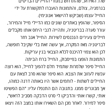
שלו. האירוע, שהתרחש במגורי החיילים הבריטים
בגרמניה, צולם, והתמונות הועברו לתקשורת על ידי
החייל עצמו (שביקש להישאר אנונימי).
הסיפור, שהופץ באתרים שונים כמו הדיילי מייל
והמירור
,
עורר סערה בבריטניה, ותהייה לגבי היחס אותו מקבלים
חיילים צעירים הנכנסים לשירות. החייל אגב חזר
לבריטניה מאז המקרה, אך עשה זאת בלי שקיבל חופשה,
לכן הוא צפוי להיכנס לכלא הצבאי בגין עריקות.
התמונות הופצו בפייסבוק, החייל ברח הביתה
החייל סיפר שלמרות שתמיד חלם להפוך לחייל, הוא רוצה
עכשיו לעזוב את הצבא. הוא סיפר שהוא סרב לצאת עם
החיילים לשתות - לוחמים אשר היו באותה דרגה כמוהו,
אך מבוגרים ממנו. בתגובה הם התנפלו עליו: "הם הפשיטו
אותי, קשרו אותי והדביקו לי סרט הדבקה מסביב לראש",
סיפר למירור. לאחר מכן הם השאירו אותו במצב הזה ויצאו