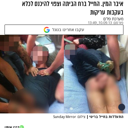
איבר המין. החייל ברח הביתה וצפוי להיכנס לכלא
בעקבות עריקות
מערכת פז"ם
פורסם:
10.09.13, 13:49
עקבו אחרינו בגוגל
התעללות בחייל בריטי
|
צילום: Sunday Mirror
דברו איתנו