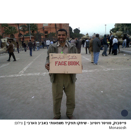
פייסבוק, טוויטר ויוטיוב - שיחקו תפקיד משמעותי באביב הערבי
|
צילום:
Monasosh