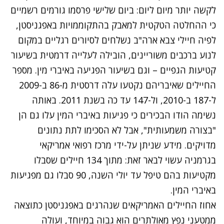
לקשה יותר מיום ליום: ביום שלישי
פרסמו
גורמים רשמיים
כי ההחלטה הטקטית למאבק בהתקוממויות באפגניסטן,
לפיה חיילי צבא ארה"ב נשלחים לסיורים רגליים במקום
לנוע ברכבים משוריינים, הובילה לעלייה דרמטית בשיעור
קטיעות הגפיים – וגם בשיעור הפגיעה באיברי מין. מספר
החיילים שאיבריהם נקטעו עלה דרסטית מ-86 ב-2009
ל-187 ב-2010, ול-147 עד כה בשנת 2011. באותה
נשימה הודו הבכירים כי פגיעות באיברי המין עלו גם הן
"בצורה משמעותית", אבל לא הסכימו לתת נתונים
מדויקים.
מידע שניתן על-ידי מרכז רפואי אמריקאי
בגרמניה עשוי לבאר זאת: מתוך 134 חיילים שסבלו
מקטיעות בהם טיפל עד יולי השנה, 90 סבלו גם מפגיעות
באיברי המין.
אחוז החיילים האמריקאים שנהרגים באפגניסטן כתוצאה
ממטעני נפץ מאולתרים הוא גבוה במיוחד, ועולה