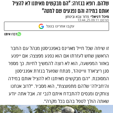
שלהם. רופא בגזרה: "הם מבקשים מאיתנו לא להציל
אותם במידה והם נפגעים שם למטה"
מיכל דניאלי
מדור צבא וביטחון
פורסם:
25.09.11, 13:44
עקבו אחרינו בגוגל
דברו איתנו
זו שיחה שכל חייל מארינס באפגניסטן מנהל עם החבר
הראשון שחש לעזרתו אם הוא נפגע מפצצה: אם ייפגע
באזור המפשעה, הוא לא רוצה להמשיך לחיות. כך
מספר
סגן ריצ'ארד ווייטהד, מנתח שפועל בגזרת אפגניסטן
המסוכנת. "הם מבקשים מאיתנו לא להציל אותם במידה
וה'חבילה' שלהם מתפוצצת", הוא מסביר. "לרוב אנחנו
צוחקים ומנסים להתבדח איתם לגבי זה. אבל אתה יודע
שאתה הולך לטפל בהם בכל מקרה".