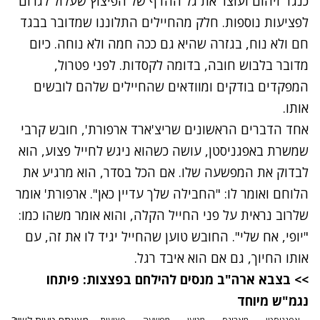
כנגד זיהום ועוצר את גל ההדף של הפיצוץ שעלול לגרום
לפציעות נוספות. חלק מהחיילים התלוננו שמדובר בבגד
חם ולא נוח, בגזרה שהיא גם ככה חמה ולא נוחה. כיום
מדובר בלבוש חובה, בדומה לקסדות. לפני פטרול,
המפקדים בודקים ומוודאים שהחיילים שלהם לובשים
אותו.
אחד הדברים הראשונים שריצ'ארד ארפורת', חובש קרבי
שמשרת באפגניסטן, עושה כשהוא ניגש לחייל פצוע, הוא
לבדוק את המפשעה שלו. אם הכל בסדר, הוא מרגיע את
הלוחם ואומר לו: "החבילה שלך עדיין כאן". ארפורת' אומר
שלרוב נראית על פני החייל הקלה, והוא אומר משהו כמו:
"יופי, אח שלי". החובש טוען שהחייל יגיד לו את זה, עם
אותו החיוך, גם אם הוא איבד רגל.
>> בצבא ארה"ב מנסים להילחם בפצצות: פיתחו
נגמ"ש מיוחד