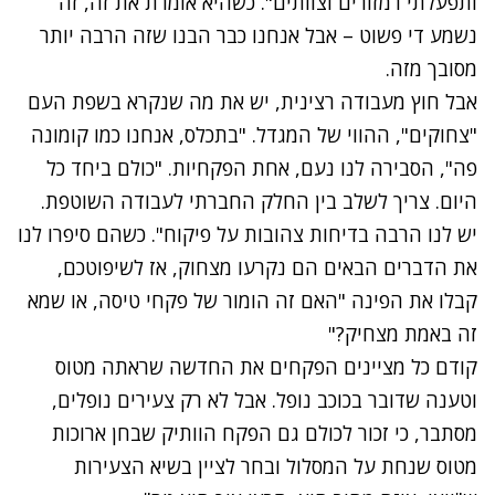
ותפעלתי רמזורים וצוותים". כשהיא אומרת את זה, זה
נשמע די פשוט – אבל אנחנו כבר הבנו שזה הרבה יותר
מסובך מזה.
אבל חוץ מעבודה רצינית, יש את מה שנקרא בשפת העם
"צחוקים", ההווי של המגדל. "בתכלס, אנחנו כמו קומונה
פה", הסבירה לנו נעם, אחת הפקחיות. "כולם ביחד כל
היום. צריך לשלב בין החלק החברתי לעבודה השוטפת.
יש לנו הרבה בדיחות צהובות על פיקוח". כשהם סיפרו לנו
את הדברים הבאים הם נקרעו מצחוק, אז לשיפוטכם,
קבלו את הפינה "האם זה הומור של פקחי טיסה, או שמא
זה באמת מצחיק?"
קודם כל מציינים הפקחים את החדשה שראתה מטוס
וטענה שדובר בכוכב נופל. אבל לא רק צעירים נופלים,
מסתבר, כי זכור לכולם גם הפקח הוותיק שבחן ארוכות
מטוס שנחת על המסלול ובחר לציין בשיא הצעירות