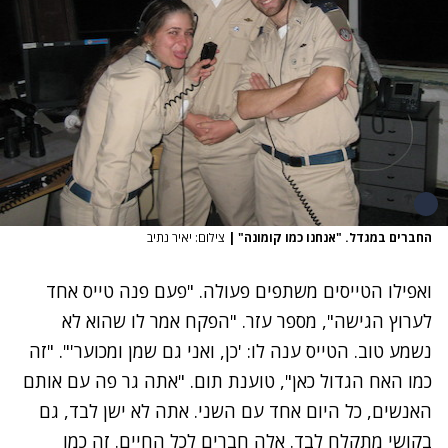
החברים במגדל. "אנחנו כמו קומונה"
|
צילום: יאיר נתיב
ואפילו הטייסים משתפים פעולה. "פעם פנה טייס אחד
לערוץ הגישה", מספר עזר. "הפקח אמר לו שהוא לא
נשמע טוב. הטייס ענה לו: 'כן, ואני גם שמן ומכוער'". "זה
כמו האח הגדול כאן", טוענת תום. "אתה גר פה עם אותם
האנשים, כל היום אחד עם השני. אתה לא ישן לבד, גם
בקושי מתקלח לבד. אלה חברים לכל החיים. זה כמו