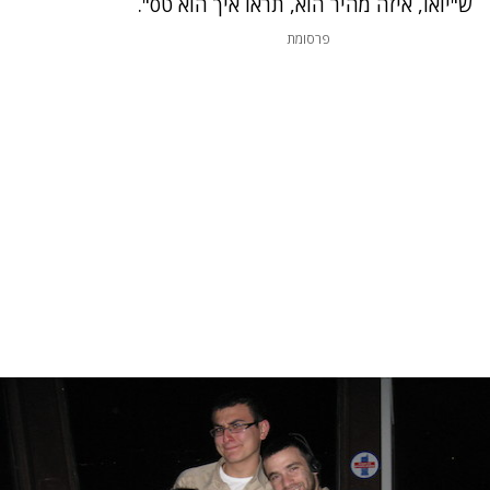
ש"יואו, איזה מהיר הוא, תראו איך הוא טס".
פרסומת