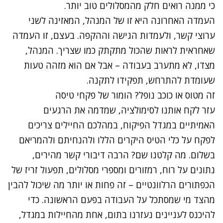
כי ממנה רואים חלק מהמסלולים טוב יותר.
העמדה האחרונה היא זו של המנהל, המאזינה לשני
ערוצי קשר, ולעמדות הגישה וההקפה. בעצם, זו העמדה
שאחראית לראות שהכול מתקתק כמו שצריך. המנהל,
מצדו, לא מתערב בעבודה – אבל אם הוא מזהה טעות
שעומדת להתרחש, תפקידו לתקנה.
זה מטוס או כוכב נופל? הומור של פקחי טיסה
עזר לקח אותנו לסימולציה, שמדמה את הרגעים
האמיתיים במגדל הפיקוח, במהלכם החיילים צריכים
לפקח על כלי הטיס היקרים הללו ולהנחיתם ולהמריאם
בשלום. מה קלטנו שם? הרבה דיבורי קשר מהירים,
נתונים על רוח, רמזורים ומספרי מסלולים, תפעול זריז של
הכפתורים הרלוונטיים – זה פחות או יותר מה שיכול להבין
מהצד מי שמסתכל על העבודה בפעם הראשונה. כדי
להיכנס לעניינים נעזרנו בתום, אחת מהחיילות במגדל,