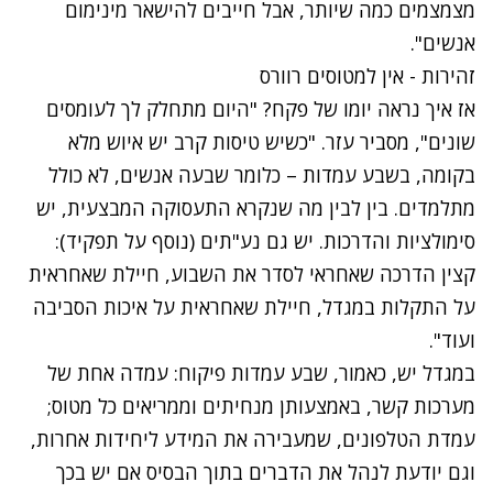
מצמצמים כמה שיותר, אבל חייבים להישאר מינימום
אנשים".
זהירות - אין למטוסים רוורס
אז איך נראה יומו של פקח? "היום מתחלק לך לעומסים
שונים", מסביר עזר. "כשיש טיסות קרב יש איוש מלא
בקומה, בשבע עמדות – כלומר שבעה אנשים, לא כולל
מתלמדים. בין לבין מה שנקרא התעסוקה המבצעית, יש
סימולציות והדרכות. יש גם נע"תים (נוסף על תפקיד):
קצין הדרכה שאחראי לסדר את השבוע, חיילת שאחראית
על התקלות במגדל, חיילת שאחראית על איכות הסביבה
ועוד".
במגדל יש, כאמור, שבע עמדות פיקוח: עמדה אחת של
מערכות קשר, באמצעותן מנחיתים וממריאים כל מטוס;
עמדת הטלפונים, שמעבירה את המידע ל
יחידות
אחרות,
וגם יודעת לנהל את הדברים בתוך הבסיס אם יש בכך