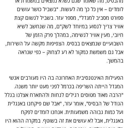
מהבסיס, מה שאומר שגם כשלא נמצאים במשמרת או
לומדים – אין כל כך מה לעשות. "בשביל
כושר
עושים
ספורט מסביב למגדל", מספר עזר. בשביל לנשום קצת
אוויר צריך לנסוע במיוחד לשק"ם, מה שנחשב לשיא
חיובי, מעין אוויר לנשימה, במהלך פרק הזמן של
השבועיים שנמצאים בבסיס. הצפיפות מקשה על השירות,
אבל גם משמשת כמקור לא רע לצחוק – כפי שנראה
בהמשך.
הפעילות האינטנסיבית האחרונה בה היו מעורבים אנשי
המגדל הייתה השריפה בכרמל לפני מעט יותר משנה.
"הרבה מאוד מטוסים רגילים לנחות ולהתארח אצלנו בגלל
הגודל של הבסיס", אומר עזר, "אבל שם פיקחנו באנגלית
ועל כמות גבוהה משמעותית. אנחנו לומדים לפקח
באנגלית, אבל לא עושים את זה בשוטף. במקרה ההוא היו