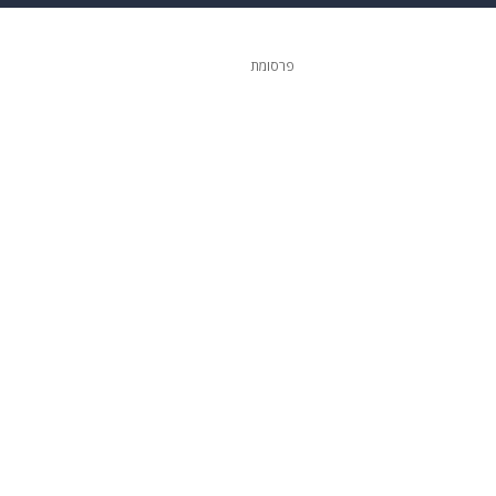
ופנה
דיגיטל
פרסומת