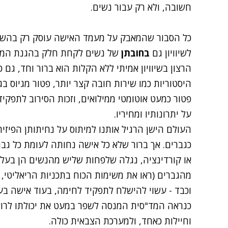
חשובה
,
ולא רק עבור נשים
.
כל הסבור שהמאבק על מעמד האישה עוסק רק בהשגת
לשיוויון גם
בחובתן
של נשים לקחת חלק בהגנת המד
הרצון בשיוויון אמיתי ללא הקלות הוא ברור וחד
,
גם כ
היסטוריות כמו שירות חובה קצר יותר
,
פטור מגיוס בג
פטור כמעט אוטומטי ממילואים
,
וזכות הסירוב לתפקי
על יתרונותיו ומחיריו.
העולם הישן הרגיל אותנו למיתוס על נחיתותן הפיזי
כגברים
.
אך ברור שלא כל אישה נחותה לעומת כל גבר
או קורדינציה
,
נגלה שלפחות שליש מהנשים הן בעלות 
מהגברים
(
ראו את משימות הכוח בתכניות הריאליטי
,
וכבד
-
עשוי להישלח לתפקיד לחימה
,
בעוד אישה בע
כנראה המד
"
סית המנסה לשפר במעט את יכולתו לרוץ
וחיילות כאחד
,
ולמערכת הצבאית כולה
.