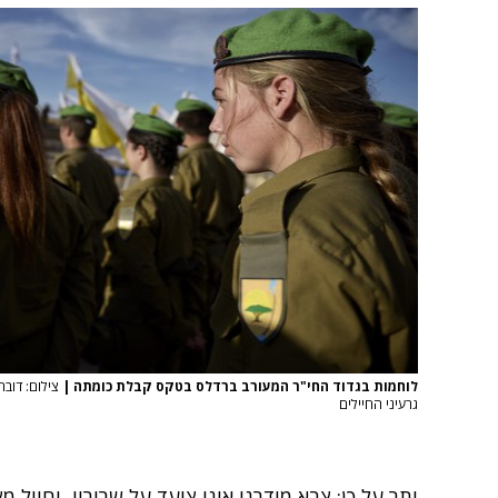
לוחמות בגדוד החי"ר המעורב ברדלס בטקס קבלת כומתה
|
צילום: דובר
גרעיני החיילים
יתר על כן
:
צבא מודרני אינו צועד על שריריו
,
וחייל מ