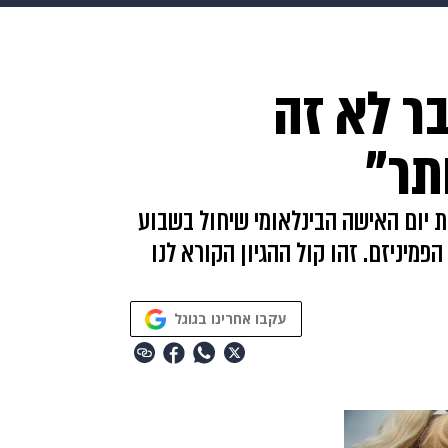
בריאות
HIX
ספורט
כסף
הורים
עיצוב הבית
א
בר לא זה
שים
מתכונים
פרויקטים מיוחדים
תר"
את יום האישה הבינלאומי שיחול בשבוע
פמיניזם. זהו קול ההגיון הקורא לנו
עקבו אחרינו בגוגל