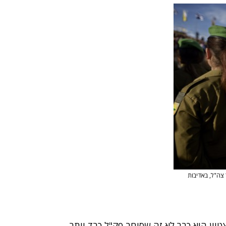
 צה"ל, באדיבות
צטיין הוא כבר לא זה שסוחב פק
"
ל כבד יותר
,