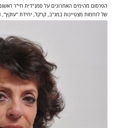
הפרסום מהימים האחרונים על סמג
"
דית חי
"
ר ראשונ
של לוחמות מצטיינות ב
מג
"
ב
,
קרקל
,
יחידת
"
עוקץ
"
,
ו