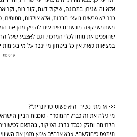
אלא זה שניחן בתבונה
,
שיקול דעת
,
קור רוח
,
וקריאה
כבר לא פרשים נועצי חרבות
,
אלא צוללות
,
מטוסים
,
ט
משתמשי קצה מוכשרים שיודעים להפיק מהן את המ
שהופכים את מוחו לכלי המרכזי
,
וגם לאצבע שעל ההד
במציאות כזאת אין כל ביטחון מי יגבר על מי בעימות 
פרסומת
>>
אז מתי נשיר "היא פשוט שריונרית"?
מי גילה את זה כבר
? "
המוסד
" -
סוכנות הביון הישראל
הלחימה וחלק נכבד בדרג הפיקוד
,
בהתאם לכישוריה
תיתפס כ
"
חולשה
".
צבא ארה
"
ב אימץ מזמן את השיוויון