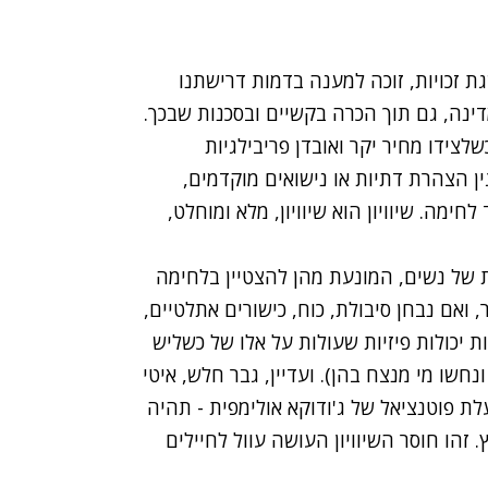
 זכויות
,
זוכה למענה בדמות דרישתנו
ינה
,
גם תוך הכרה בקשיים ובסכנות שבכך
.
שלצידו מחיר יקר ואובדן פריבילגיות
ין הצהרת דתיות או נישואים מוקדמים
,
ד לחימה
.
שיוויון הוא שיוויון
,
מלא ומוחלט
,
ת של נשים
,
המונעת מהן להצטיין בלחימה
,
ואם נבחן סיבולת
,
כוח
,
כישורים אתלטיים
,
יכולות פיזיות שעולות על אלו של כשליש
ונחשו מי מנצח בהן
).
ועדיין
,
גבר חלש
,
איטי
לת פוטנציאל של ג
'
ודוקא אולימפית
-
תהיה
.
זהו חוסר השיוויון העושה עוול לחיילים