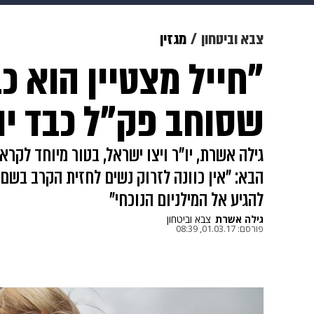
תרבות
צבא וביטחון
makoZ
צבא וביטחון
מגזין
"חייל מצטיין הוא כ
גאווה
ויוה
משפט
תשעה חוד
שסוחב פק"ל כבד יו
גילה אשרת, יו"ר ויצו ישראל, בטור מיוחד לקר
הבא: "אין כוונה לזרוק נשים לחזית הקרב בשם ה
להגיע אל המילניום הנוכחי"
גילה אשרת
צבא וביטחון
פורסם:
01.03.17, 08:39