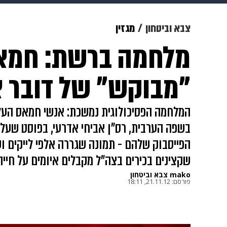
תרבות
צבא וביטחון
makoZ
צבא וביטחון
מגזין
מלחמה ברשת: חמא
גאווה
ויוה
משפט
תשעה חוד
"מבוקש" של דובר 
המלחמה הפסיכולוגית נמשכת: אנשי חמאס העל
בשפה הערבית, רס"ן אביחי אדרעי, בפוסט שעל
הפייסבוק שלהם - תמונה שגררה אלפי לייקים 
שקצינים בכירים בצה"ל מקבלים איומים על חיי
mako צבא וביטחון
פורסם:
21.11.12, 18:11