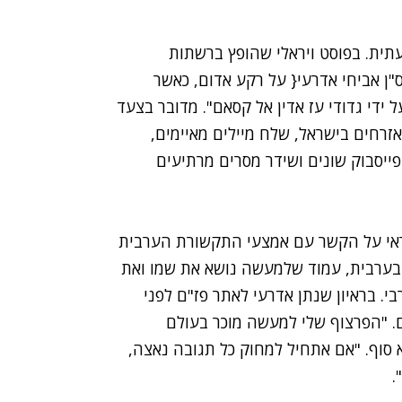
ית. בפוסט ויראלי שהופץ ברשתות
"ן אביחי אדרעי{ על רקע אדום, כאשר
 ידי גדודי עז אדין אל קסאם". מדובר בצעד
תי שעושה חמאס אחרי ששלח הודעות SMS לאזרחים בישראל, שלח מיילים מאיימים,
ייסבוק שונים ושידר מסרים מרתיעים
ראי על הקשר עם אמצעי התקשורת הערבית
 בערבית, עמוד שלמעשה נושא את שמו ואת
בי.
בראיון שנתן אדרעי לאתר פז"ם
לפני
ם. "הפרצוף שלי למעשה מוכר בעולם
 סוף. "אם אתחיל למחוק כל תגובה נאצה,