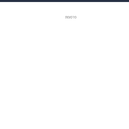
ופנה
דיגיטל
פרסומת