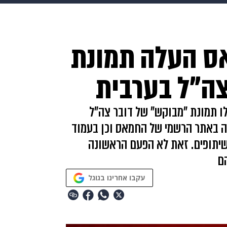
בריאות
HIX
ספורט
כסף
הורים
עיצוב הבית
א
ס העלה תמונת
שים
מתכונים
פרויקטים מיוחדים
צה"ל בערבית
ו תמונת "מבוקש" של דובר צה"ל
ה באתר הרשמי של החמאס וכן בעמוד
ושיתופים. זאת לא הפעם הראשונה
הם
עקבו אחרינו בגוגל