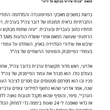
חמאס: "אביחי אדרעי מבוקש על ידינו"
ברשת נמשכים מאבקי הפרופוגנדה והמלחמה התודעת
החברתיות נראית תמונתו של דובר צה"ל בערבית, רס
תחתיו כתוב בעברית ובערבית: ''עזה שתפו! מבוקש על
הרתע
שיבש את שידורי הטלויזיה בארץ, השתלט על עמודי פ
בעמודי הפייסבוק והטוויטר הרשמיים של צה"ל.
אדרעי, ראש מדור תקשורת ערבית בדובר צה"ל, אח
בעולם כולו. הוא מנהל את עמוד הפייסבוק של צה"ל
פניו ובו הוא מפרסם סטטוסים עם מסרים לציבור הער
שנה, אמר אדרעי שהוא נחשף למיליוני צופים ערביי
הערבי", סיפר, והוסיף שהוא מקבל תגובות נאצה ללא
אז כדאי שאפנה לי 24 שעות ביממה כדי למחוק הכול".