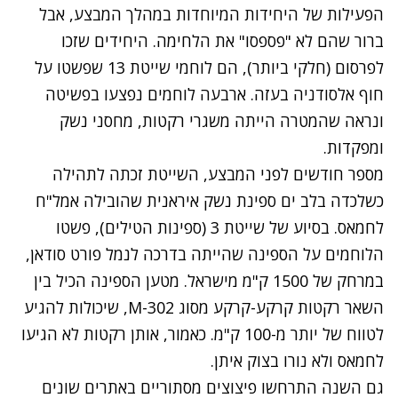
הפעילות של היחידות המיוחדות במהלך המבצע, אבל
ברור שהם לא "פספסו" את הלחימה. היחידים שזכו
לפרסום (חלקי ביותר), הם לוחמי
שייטת 13
שפשטו על
חוף אלסודניה בעזה. ארבעה לוחמים נפצעו בפשיטה
ונראה שהמטרה הייתה משגרי רקטות, מחסני נשק
ומפקדות.
מספר חודשים לפני המבצע, השייטת זכתה לתהילה
כשלכדה בלב ים ספינת נשק איראנית שהובילה אמל"ח
לחמאס. בסיוע של
שייטת 3
(ספינות הטילים), פשטו
הלוחמים על הספינה שהייתה בדרכה לנמל פורט סודאן,
במרחק של 1500 ק"מ מישראל. מטען הספינה הכיל בין
השאר רקטות קרקע-קרקע מסוג M-302, שיכולות להגיע
לטווח של יותר מ-100 ק"מ. כאמור, אותן רקטות לא הגיעו
לחמאס ולא נורו בצוק איתן.
גם השנה התרחשו פיצוצים מסתוריים באתרים שונים