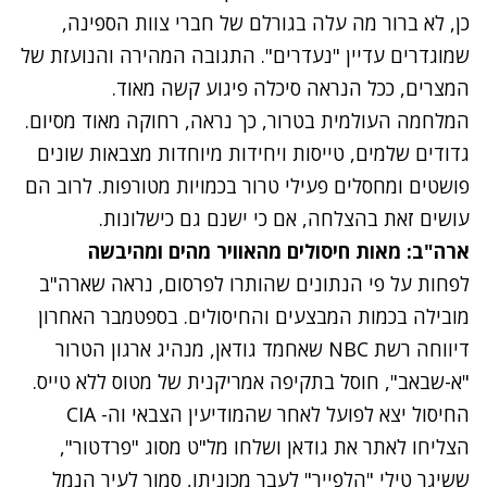
כן, לא ברור מה עלה בגורלם של חברי צוות הספינה,
שמוגדרים עדיין "נעדרים". התגובה המהירה והנועזת של
המצרים, ככל הנראה סיכלה פיגוע קשה מאוד.
המלחמה העולמית בטרור, כך נראה, רחוקה מאוד מסיום.
גדודים שלמים, טייסות ויחידות מיוחדות מצבאות שונים
פושטים ומחסלים פעילי טרור בכמויות מטורפות. לרוב הם
עושים זאת בהצלחה, אם כי ישנם גם כישלונות.
ארה"ב: מאות חיסולים מהאוויר מהים ומהיבשה
לפחות על פי הנתונים שהותרו לפרסום, נראה שארה"ב
מובילה בכמות המבצעים והחיסולים. בספטמבר האחרון
דיווחה רשת NBC שאחמד גודאן, מנהיג ארגון הטרור
"א-שבאב", חוסל בתקיפה אמריקנית של מטוס ללא טייס.
החיסול יצא לפועל לאחר שהמודיעין הצבאי וה- CIA
הצליחו לאתר את גודאן ושלחו מל"ט מסוג "פרדטור",
ששיגר טילי "הלפייר" לעבר מכוניתו, סמוך לעיר הנמל