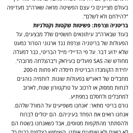
בעולם מציינים כי עצם הפשיטה מראה שארה"ב מעדיפה
"להילחם ולא לשלם".
בריטניה וצרפת: פשיטות שקטות וקטלניות
בעוד שבארה"ב עיתונאים חושפים שלל מבצעים, על
הפעולות של בריטניה וצרפת נגד ארגוני הטרור כמעט
שלא ידוע דבר. על פי הדיילי מייל הבריטי, כבר למעלה
מחודש שה SAS פועלים בעיראק ו"בהצלחה מרובה".
יחידת הקומנדו הבריטית חיסלה לא פחות מ-200
מחבלים של דאע"ש בפעולות שונות. לוחמיה נוהגים
לנחות ממסוק או לרכוב על טרקטורון שטח, לארוב
למחבלים ולחסלם במפתיע.
גורם בריטי מתאר: 'אנחנו משפיעים על המורל שלהם.
אנחנו רואים את הפחד בעיניהם. הם יכולים לברוח
ולהסתתר מהתקפות מטוסים, אבל כשאנחנו בשטח הם
לא רואים ולא שומעים אותנו. השימוש בצלפים רבים כל