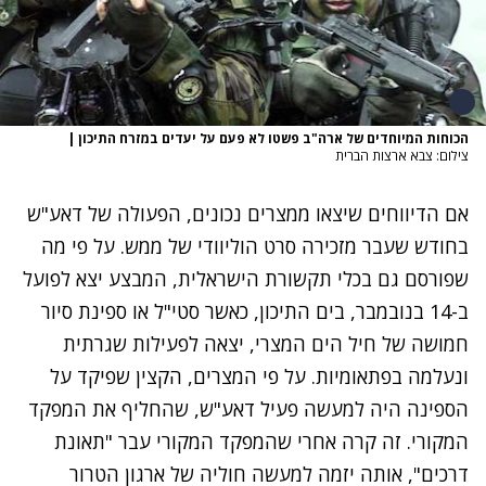
הכוחות המיוחדים של ארה"ב פשטו לא פעם על יעדים במזרח התיכון
|
צילום: צבא ארצות הברית
אם הדיווחים שיצאו ממצרים נכונים, הפעולה של דאע"ש
בחודש שעבר מזכירה סרט הוליוודי של ממש. על פי מה
שפורסם גם בכלי תקשורת הישראלית, המבצע יצא לפועל
ב-14 בנובמבר, בים התיכון, כאשר סטי"ל או ספינת סיור
חמושה של חיל הים המצרי, יצאה לפעילות שגרתית
ונעלמה בפתאומיות. על פי המצרים, הקצין שפיקד על
הספינה היה למעשה פעיל דאע"ש, שהחליף את המפקד
המקורי. זה קרה אחרי שהמפקד המקורי עבר "תאונת
דרכים", אותה יזמה למעשה חוליה של ארגון הטרור