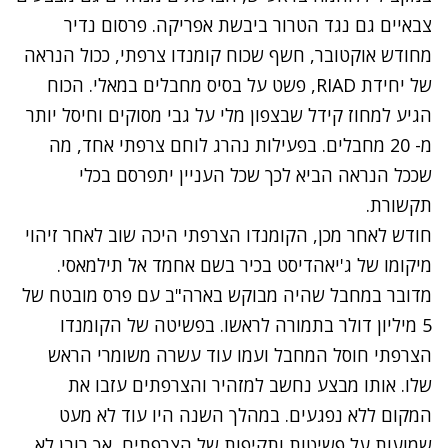
צבאיים גם נגד הטרור ביבשת אפריקה. פרסום נדיר
מחודש אוקטובר, חשף שכוח קומנדו צרפתי, ככול הנראה
של יחידת RIAD, פשט על בסיס מחבלים במאלי. הכוח
הגיע למחוז קידל שבצפון מלי על גבי מסוקים וחיסל יותר
מ- 20 מחבלים. בפעילות נהרג לוחם צרפתי אחד, מה
שככל הנראה הביא לכך שכל העניין יתפרסם בכלי
תקשורת.
חודש לאחר מכן, הקומנדו הצרפתי היכה שוב לאחר זיהוי
מיקומו של ג'יאהדיסט בכיר בשם אחמד אל תילמאסי.
מדובר במחבל שהיה מבוקש בארה"ב עם פרס מובטח של
5 מיליון דולר בתמורה לראשו. בפשיטה של הקומנדו
הצרפתי חוסל המחבל ועמו עוד עשרה משומרי הראש
שלו. אותו מבצע נחשב למזהיר והצרפתים עזבו את
המקום ללא נפגעים. במהלך השנה היו עוד לא מעט
שמועות על פשיטות ותקיפות של הצרפתים, אך רובן לא