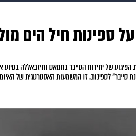
makoZ
בריאות
HIX
ספורט
כסף
הורים
עיצוב
על ספינות חיל הים מול
תשעה חודשים
מתכונים
פרויקטים מיוחדים
ות הפיגוע של יחידות הסייבר בחמאס וחיזבאללה בסיוע א
נת סייבר" לספינות. זו המשמעות האסטרטגית של האיומ