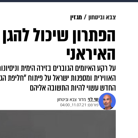
מוזיקה
תרבות
צבא וביטחון
צבא וביטחון
מגזין
הפתרון שיכול להגן 
דיגיטל
גאווה
ויוה
משפט
האיראני
על רקע האיומים הגוברים בזירה הימית וניסיונ
האווירית ומספנות ישראל על פיתוח "חליפת הג
החדש עשוי להיות התשובה אליהם
שי לוי
מדור צבא וביטחון
פורסם:
11.07.21, 04:00