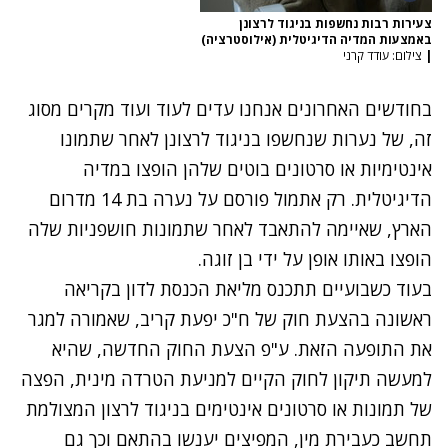
צעירות רבות נחשפות בניגוד לרצונן
באמצעות המדיה הדיגיטלית (אילוסטרציה)
|
צילום: עודד קרני
בחודשים האחרונים אנחנו עדים לעוד ועוד מקרים מסוג
זה, של נערות שנחשפו בניגוד לרצונן לאחר שתמונו
אינטימיות או סרטונים בוטים שלהן הופצו במדיה
הדיגיטלית.
רק אתמול פורסם על נערה בת 14 מדרום
הארץ
, שאיימה להתאבד לאחר שתמונות חושפניות שלה
הופצו באותו אופן על ידי בן זוגה.
בעוד כשבועיים תתכנס מליאת הכנסת לדון
בקריאה
ראשונה בהצעת חוק של ח"כ יפעת קריב
, שאמורה למגר
את התופעה הזאת. ע"פ הצעת החוק החדשה, שהיא
למעשה תיקון לחוק הקיים למניעת הטרדה מינית, הפצה
של תמונות או סרטונים אינטימים בניגוד לרצון המצולמת
תחשב כעבירת מין, המפיצים יענשו בהתאם וכך גם