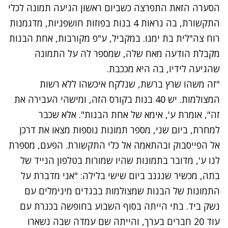
הסערה הזאת התפרצה כשביום ראשון
הגיעה תמונה
לכלי
התקשורת, בה נראות 4 בנות בפוזות חושפניות, מדגמנות
רוח צה"לית בת ימנו. במקביל, ע"פ מקורבות, אחת הבנות
מקבלת הודעה מאח שלה, שמספר לה על התמונה
שהגיעה לידיו, בה היא מככבת.
"זה משהו שרץ ברשת, שנלקח איכשהו ללא רשות
המצולמות. יש 40 בנות בקורס הזה, ומישהי העבירה את
זה", אומרת ע', אימא של אחת הבנות". אלא שכבר
למחרת, ביום שני, מספר תמונות נוספות מצאו את דרכן
אל הפייסבוק ובהתאמה אל כלי התקשורת. הפעם, מספרת
לנו ע', מדובר בתמונות שהיו שמורות בטלפון הנייד של
בתה, מכשיר שנגנב ביום שישי בלילה: "אני מדברת על
התמונות של הבנות שמצולמות בבגדים מינימלים עם
נשק ביד. בתי הייתה בסוף השבוע בחופשה בכנרת עם
עוד 20 חברים בערך, והייתה שם עמדה שבה נשארו