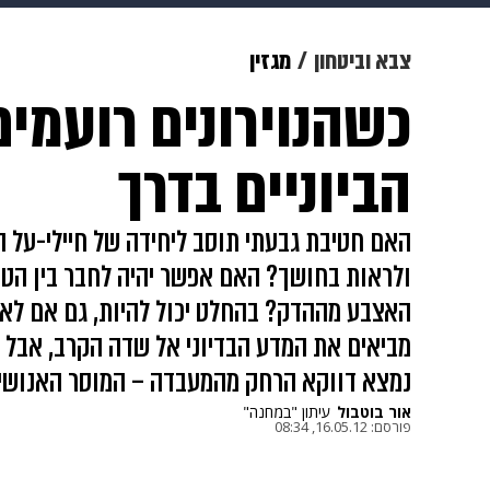
צבא וביטחון
makoZ
בריאות
צבא וביטחון
מגזין
כשהנוירונים רועמים
ויוה
משפט
תשעה חודשים
מ
הביוניים בדרך
האם חטיבת גבעתי תוסב ליחידה של חיילי-על ה
ולראות בחושך? האם אפשר יהיה לחבר בין הטנ
האצבע מההדק? בהחלט יכול להיות, גם אם לא בק
מביאים את המדע הבדיוני אל שדה הקרב, אבל 
נמצא דווקא הרחק מהמעבדה – המוסר האנושי
אור בוטבול
עיתון "במחנה"
פורסם:
16.05.12, 08:34