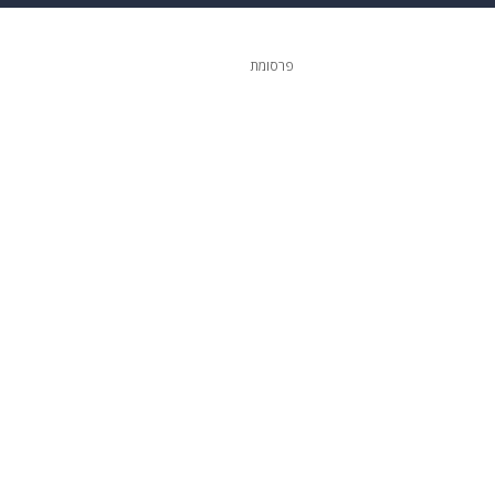
גיטל
גאווה
פרסומת