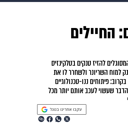
HIX
ספורט
כסף
הורים
עיצוב הבית
אופנה
די
: החיילים
תכונים
פרויקטים מיוחדים
מסוגלים להזיז טנקים בטלקינזיס
ק למוח השריונר ולשחרר לו את
רוב: פיתוחים ננו-טכנולוגיים
הדבר שעשוי לעכב אותם יותר מכל
עקבו אחרינו בגוגל