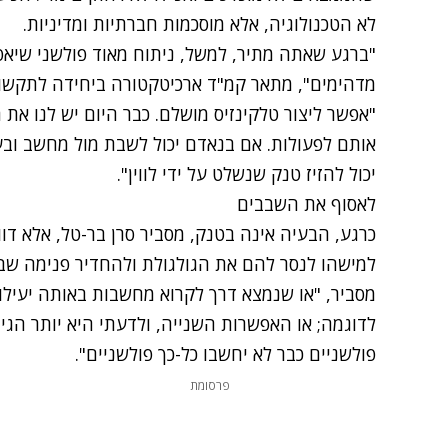
לא הטכנולוגיה, אלא מוסכמות חברתיות ומדיניות.
"ברגע שאתה מתיר, למשל, ניתוח מאוד פולשני שיא
מדהימים", מתאר קמ"ד ארכיטקטורה ביחידה לתקשוב וט
"אפשר ליצור טלקינזיס מושלם. כבר היום יש לנו את 
אותם לפעולות. אם בנאדם יכול לשבת מול מחשב ובע
יכול להזיז טנק שנשלט על ידי לווין".
לאסוף את השבבים
כרגע, הבעיה אינה בטנק, מסביר סרן בר-טל, אלא דו
למישהו לנסר להם את הגולגולת ולהחדיר פנימה שבב
מסביר, "או שנמצא דרך לקרוא מחשבות באותה יעילו
לדוגמה; או האפשרות השנייה, ולדעתי היא יותר הגי
פולשניים כבר לא יחשבו כל-כך פולשניים".
פרסומת