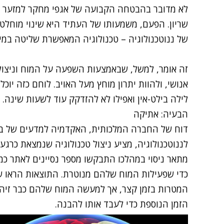
לא מדובר בהבטחה הקבועה של אגפי מחקר למזער א
שריון
. הפעם, משמעותו של העתיד היא שינוי מוחלט
של ננוטכנולוגיה – טכנולוגיה המאפשרת שליטה במי
זה אומר, למשל, שבאמצעות השפעה על המוח וניצולו,
אנושי, ולהוות יתרון מוחץ מעל האויב. לוחם כזה יוכל
לילה בילט-אין ואפילו לא להזדקק עוד לשעות שינה.
הבעיה: אתיקה
דוח של החברה המלכותית, האקדמיה למדעים של ברי
לננוטכנולוגיה, מציע ניצול טכנולוגיה שנמצאת כרג
מתאר ניסוי במהלכו התבקשו מספר נסיינים לאתר כמה
כדי שפעילות המוח שלהם מנוטרת. התוצאות הראו 
המטרות בזמן קצר, אך למעשה המוח שלהם כבר זיהה
הזמן הנוספת כדי לעבד אותו להבנה.