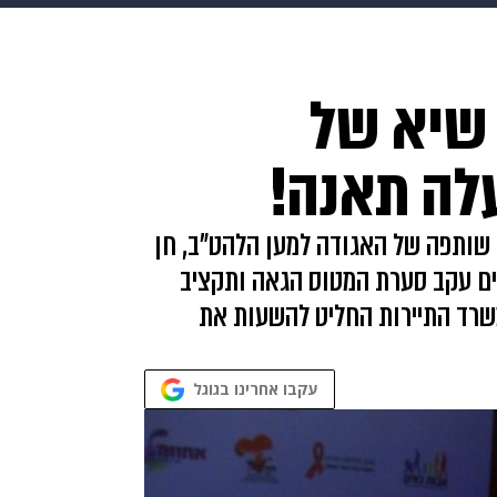
HIX
ספורט
כסף
הורים
עיצוב הבית
אופנה
די
שיא של
תכונים
פרויקטים מיוחדים
עלה תאנה!
 שותפה של האגודה למען הלהט"ב, חן
ים עקב סערת המטוס הגאה ותקציב
ם לא רשמי, משרד התיירות החליט להשעות את
עקבו אחרינו בגוגל