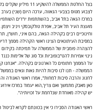
בצל החלטת הממשלה להשקיע
ל
צבוע מטוס בצבעי הגאווה
, ערכה היום (שני) בערב
במרכז הגאה בתל אביב, בהשתתפות יו"רים השותפים ב
מועצת העיר תל אביב, אפרת טולקובסקי ויניב ויצמן. 
וחינוכיים רבים בקהילה הגאה, בהם איגי, חוש"ן, ת
במסיבת העיתונאים הציגו ראשי הקהילה מסמך דרי
להצהרה פומבית של הממשלה על תמיכתה בקידום שיוו
גינוי אמירות להט"בופוביות וכל סוג של אלימות כנגד
על המסמך חתומים כל הארגונים בקהילה. "אנחנו ק
הממשלה - תנו לנו סיבות להיות גאות וגאים בממשלה
לחגוג והרבה סיבות למחות", אמרו ראשי האגודה והוסי
כאן מאבק מתמשך ואם צריך,הוא יעמוד במרכז אירועי
יש קהילה מאוחדת שנלחמת על זכויותיה".
ראשי האגודה הסבירו כי אין בכוונתם לקרוא לביטול