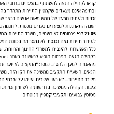
קראו לקהילה הגאה להשתתף במצעדים ברחבי הארץ.
ובחיפה אינם מצעדים שקמפיין התיירות מתהדר בהם
זכויות ולעתים מצעד של חמש מאות אנשים בבאר שב
ישנה התארגנות למצעדים בערים נוספות, לדוגמה ב
21:05
לפי פרסומים לא רשמיים, משרד התיירות הח
לעידוד תיירות גאה נכנסת. לא נמסר מה בכוונת המש
כלל האפשרות, להעבירו למשרדי החינוך והרווחה, ש
בקהילה הגאה. הפרסום הופיע לראשונה באתר ynet.
מהאגודה למען הלהט"ב נמסר: "התקציב לא יועד עבו
הגאים. השעיית התקציב ממשיכה את הקו הזה, מש
משרד התיירות... לא ראוי ששרים יאיימו על אזרחי 
ציבור. הקהילה ממשיכה בדרישותיה לשיוויון זכויות, 
מטוסין צבועים ותקציבי קמפיין מנופחים"