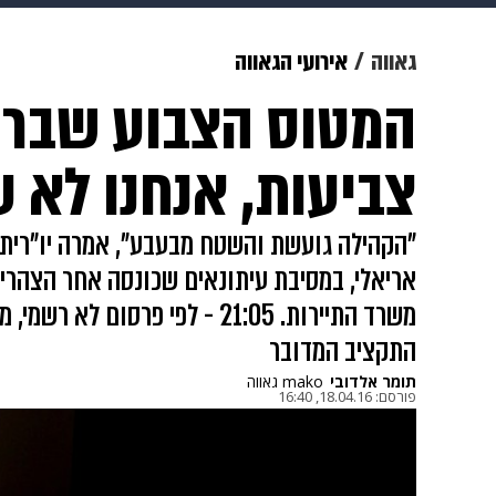
צבא וביטחון
makoZ
בריאות
גאווה
אירועי הגאווה
המטוס הצבוע שבר 
ויוה
משפט
תשעה חודשים
מ
צביעות, אנחנו לא 
"הקהילה גועשת והשטח מבעבע", אמרה יו"רית
אריאלי, במסיבת עיתונאים שכונסה אחר הצהרי
משרד התיירות. 21:05 - לפי פרסו
התקציב המדובר
תומר אלדובי
mako גאווה
פורסם:
18.04.16, 16:40