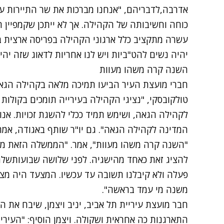
אדרבה,לדבריהם, "אנחנו מברכות את שר התיירות על
כוחה וחשיבותה של הקהילה. אך לא ייתכן שקמפיין ה
עשרה מתקציב כלל ארגוני הקהילה בפריסה ארצית
יהיה נשים להט"ביות ויש לנו אחריות לדאוג שזה יהי
השנה קרה משהו מעוות
חברי מועצת העיר הביעו תמיכה מלאה בקהילה הגאה 
טולקובסקי, "נציגי הקהילה בעירייה תומכים בקולות
לקהילה הגאה, ושימש תמיד ככלי להשגת זכויות. אנ
המדינה לקהילה הגאה". גם יו"ר שותף באגודה, אמרי
"השנה קרה משהו מעוות", אמר. "הממשלה הזאת מ
להציג זאת כאחד מהישגיה. לפני שלושה שבועותש
פעלה ולא קיבלנו תשובה עד עכשיו. המצעד היה מצ
משנה מי עמד בראשה".
חבר מועצת עיריית תל אביב, יניב ויצמן, שיבח את
התארגנות כה אחראית ושקולה. ויצמן הוסיף: "העירי