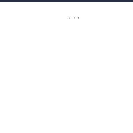
גיטל
גאווה
פרסומת