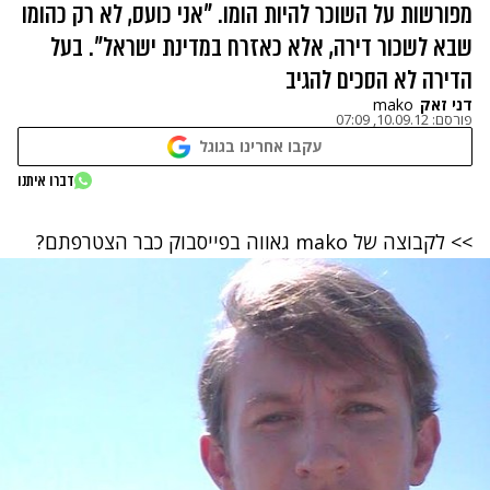
מפורשות על השוכר להיות הומו. "אני כועס, לא רק כהומו
שבא לשכור דירה, אלא כאזרח במדינת ישראל". בעל
הדירה לא הסכים להגיב
דני זאק
mako
פורסם:
10.09.12, 07:09
עקבו אחרינו בגוגל
דברו איתנו
>> לקבוצה של mako גאווה בפייסבוק כבר הצטרפתם?