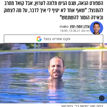
הספורט הגאה, שגם הגיש תלונה לערוץ, אבל קואל מסרב
להתנצל: "שאף אחד לא יטיף לי איך לדבר, על מה לצחוק
ובאיזה הומור להשתמש"
עידן יוסף-ימין
mako
פורסם:
13.06.21, 14:00
עקבו אחרינו בגוגל
צילום: מתוך "חדשות 13", צילום מסך