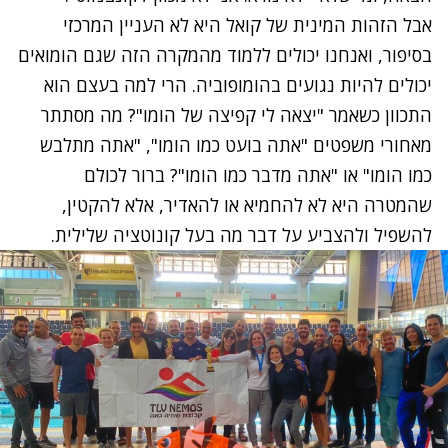
אבל הזהות המינית של
קואל
היא לא העניין המרכזי
בסיפור, ואנחנו יכולים ללמוד מהמקרה הזה שגם הומואים
יכולים להיות נגועים בהומופוביה. הרי למה בעצם הוא
התכוון כשאמר "יצאה לי קפיצה של הומו"? מה מסתתר
מאחורי משפטים "אתה בועט כמו הומו", "אתה מתלבש
כמו הומו" או "אתה מדבר כמו הומו"? ברור לכולם
שהמטרה היא לא להחמיא או להאדיר, אלא להקטין,
להשפיל ולהצביע על דבר מה בעל קונוטציה שלילית.