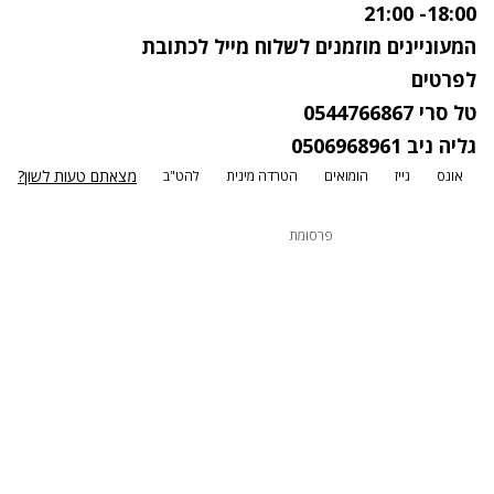
18:00- 21:00
המעוניינים מוזמנים לשלוח מייל
לכתובת
לפרטים
טל סרי 0544766867
גליה ניב 0506968961
מצאתם טעות לשון?
אונס
גייז
הומואים
הטרדה מינית
להט"ב
פרסומת