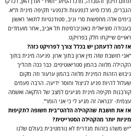
תחום חינוך והסברה, מרכז הסיוע "תאיר" וערן האן, רכז קו
הגברים, מרכז סיוע לנפגעות ולנפגעי תקיפה מינית ת"א.
בימים אלה מחפשות סרי וניב, סטודנטיות לתואר ראשון
בעבודה סוציאלית באוניברסיטת תל אביב, אחר מועמדים
ראויים שייקחו חלק בפרויקט.
אז למה לדעתכן יש בכלל צורך לפרויקט כזה?
"אני חושבת שזה מין ארון בתוך ארון. פגיעה מינית בתוך
הקהילה מלווה בהמון סטריאוטיפים. כבר ככה תהליך
גיבוש הזהות המינית מלווה בהמון ערעור וזה מקום
שעלול להיות פגיע לניצול וחוסר ידיעה. הרבה פעמים
קורבנות תקיפה מינית מגיעים למצב של הלקאה ואשמה
עצמית- 'כנראה זה מגיע לי כי אני הומו'".
אז את חושבת שהקהילה הלהט"בית חשופה לתקיפות
מיניות יותר מהקהילה הסטרייטית?
"יש משהו בזהות מגדרית לא נורמטיבית בעולם שלנו