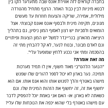
בחברה קוראים לזה אווירת אונס שבה מתערער הקו בין
לבטא מיניות לבין כבוד האחר. הרצף מתחיל מהטרדה
מילולית, אמירה, שריקה והצעות חוזרות עד מעשים
מגונים, תקיפה מינית ולבסוף אונס ואונס קבוצתי. אצל
הומואים ולסביות יש רצון לאסוף המון ניסיון, גם בתהליך
היציאה מהארון. בגריינדר למשל יש המון הצעות ופיתויים
וגם לאדם מבוגר, ובטח לנער, לא קל להבחין מתי זה
בהסכמה ומתי אני נכנע ללחץ שמופעל עלי".
מה זאת אומרת?
"הנוער הלהט"בי מאוד חשוף, אין לו תמיד מערכות
תמיכה. נער בארון לא יכול לספר להורים שלו שפגש
מישהו באטרף והלך לפגוש אותו והוא אנס אותו. אם הוא
יחשוף את זה, זה יחשוף את הזהות המינית שלו. וגם
כשאתה לא בארון. או- האם אני באמת יוכל להפסיק לדבר
עם מישהו באטרף בלי שהוא יכפה את הנוכחות שלו עלי?