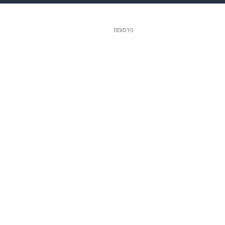
גיטל
גאווה
פרסומת