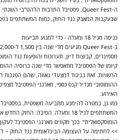
הומוסקסואלית"
, בעיר השנייה בגודלה ברוסיה מתכנ
ה-Queer Fest, פסטיבל התרבות הלהט"בי ה
שבעקבות המאבק נגד החוק, כמות המשתתפים בפסט
כניסה מגיל 18 ומעלה - כדי למנוע תביעות
מסמינרים, קבוצות דיון, תערוכות והופעות נגד הומופ
קיומו של הפסטיבל מתאפשר מדי שנה ברוסיה ההומופוב
הרשויות. זאת בניגוד למצעדי גאווה, שהם הפגנות 
ההומופובי מגדיר קנס כספי, מארגני הפסטיבל מצפים
האירוע.
כמו כן, במטרה להימנע מתביעה משפטית, בפסטיבל 
המשתתפים לגיל 18 ומעלה. הסיבה: החוק
הומוסקסואלית". בכך מקווים מארגני הפסטיבל לעקוף 
>>
לחתימה על העצומה הבינלאומית נגד החוק – לח