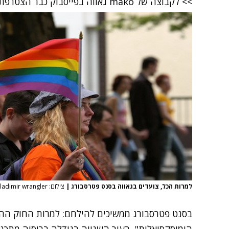
>> לקבוצה של mako גאווה בפייסבוק כבר הצטרפתם?
למרות הכל, צועדים בגאווה בסנט פטרסבורג
|
צילום: vladimir wrangler
בסנט פטרסבורג ממשיכים להילחם: למרות
החוק ההו