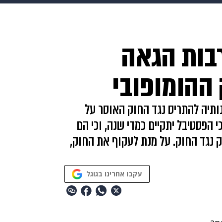
HIX
ספורט
כסף
הורים
עיצוב הבית
אופנה
די
בות הגאה
תכונים
פרויקטים מיוחדים
 ההומופובי
ותיה להתריס נגד החוק האוסר על
מארגני ה-Queer Fest הודיעו כי הפסטיבל יתקיים כמדי שנה, וכי הם
נגד החוק. על מנת לעקוף את החוק,
עקבו אחרינו בגוגל