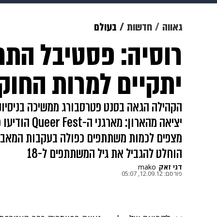
צבא וביטחון
makoZ
בריאות
גאווה
חדשות
בעולם
רוסיה: פסטיבל התר
ויוה
משפט
תשעה חודשים
מ
יתקיים למרות החוק
הקהילה הגאה בסנט פטרסבורג ממשיכה בניסיונ
יציאה מהארון: 
מצפים לכמות משתתפים כפולה בעקבות המאבק 
הוחלט להגביל את גיל המשתתפים ל-18
דני זאק
mako
פורסם:
12.09.12, 05:07