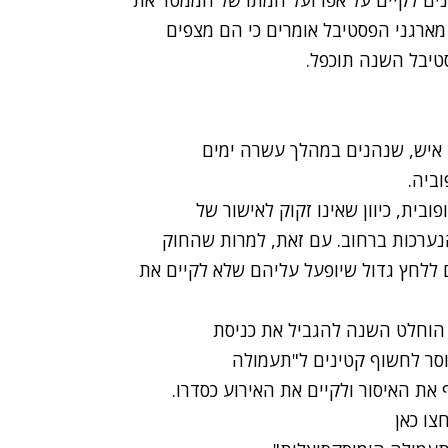
נים לקיים על אפו ועל חמתו של הממסד את
שנתי. מארגני הפסטיבל אומרים כי הם מצפים
יבל השנה תוכפל.
ב-Queer Fest מגיעים מדי שנה בין 1,500 ל-2,000 איש, שנהנים במהלך עשרה ימים
וביה.
ית, כיוון שאינו זקוק לאישור של
הנערכות ברחוב. עם זאת, למרות שהחוק
 ללחץ גדול שיופעל עליהם שלא לקיים את
הוחלט השנה להגביל את כניסת
 החדש אוסר לחשוף קטינים ל"תעמולה
את האיסור ולקיים את האירוע כסדרו.
צו כאן