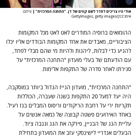
אולי היו צריכים לסדר לשם קווים של דן. "התחנה המרכזית"
|
צילום:
אימג'בנק/GettyImages, getty images
ההומואים ברוסיה המודרים לאט לאט מכל המקומות
הציבוריים, מאבדים את אחד המקומות הבודדים אליו יכלו
להגיע כדי לבלות, ליהנות ולהיות מי שהם מבלי לפחד,
עם הודעתם של בעלי מועדון "
התחנה המרכזית
" על
סגירתו לאחר סדרה של התקפות אלימות.
"התחנה המרכזית", מועדון הגייז הגדול ביותר במוסקבה,
היה יעד למעל 20 התקפות בשנה שעברה, הכוללות
תקריות ירי על רחבת הריקודים וריסוס המבלים בגז רעיל.
באחד האירועים פשטה קבוצה של כמאה אנשים על
עליית הגג של הבניין, פירקה את הגג וגנבה ציוד.
הבעלים אנדריי לישינסקי עזב את המועדון בתחילת