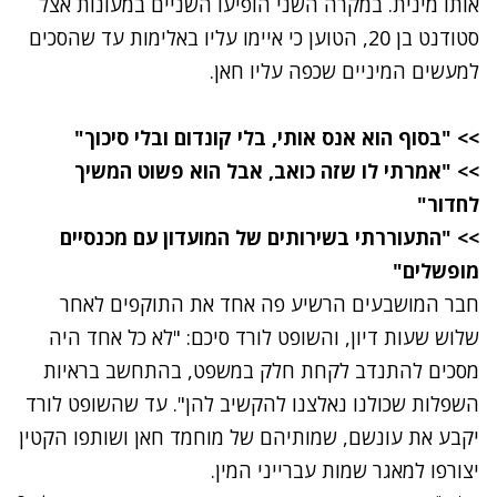
אותו מינית. במקרה השני הופיעו השניים במעונות אצל
סטודנט בן 20, הטוען כי איימו עליו באלימות עד שהסכים
למעשים המיניים שכפה עליו חאן.
>> "בסוף הוא אנס אותי, בלי קונדום ובלי סיכוך"
>> "אמרתי לו שזה כואב, אבל הוא פשוט המשיך
לחדור"
>> "התעוררתי בשירותים של המועדון עם מכנסיים
מופשלים"
חבר המושבעים הרשיע פה אחד את התוקפים לאחר
שלוש שעות דיון, והשופט לורד סיכם: "לא כל אחד היה
מסכים להתנדב לקחת חלק במשפט, בהתחשב בראיות
השפלות שכולנו נאלצנו להקשיב להן". עד שהשופט לורד
יקבע את עונשם, שמותיהם של מוחמד חאן ושותפו הקטין
יצורפו למאגר שמות עברייני המין.