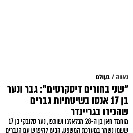
גאווה
בעולם
"שני בחורים דיסקרטים": גבר ונער
בן 17 אנסו בשיטתיות גברים
שהכירו בגריינדר
מוחמד חאן בן ה-28 מגלאזגו ושותפו, נער סלובקי בן 17
ששמו נשמר במערכת המשפט, קבעו להיפגש עם הגברים