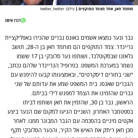
מוחמד חאן, אחד מצמד התוקפים
|
צילום: twitter, twitter
דברו איתנו
גבר ונער נמצאו אשמים באונס גברים שהכירו באפליקציית
גריינדר. צמד התוקפים הם מוחמד חאן בן ה-28, תושב
גלאזגו שבסקוטלנד, ושותפו נער סלובקי בן 17 ששמו
נשמר במערכת המשפט. בפרופיל הגריינדר שלהם נכתב,
"שני בחורים דיסקרטים", ובאמצעותו קבעו להיפגש עם
הגברים שאנסו. בית המשפט שמע את עדותם של שני
גברים שהזמינו את הצמד למפגש לילי בביתם.
הראשון, גבר בן 30, שהזמין את חאן ושותפו לביתו
בספטמבר האחרון. השניים הגיעו למקום שם הנער ביצע
אקטים מיניים בהסכמה עם הגבר המבוגר ממנו. לאחר
מכן חאן ריתק את האיש אל הקיר, והנער הסלובקי תקף