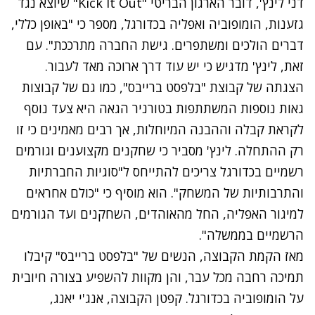
דני לינץ', דובר הארגון הבריטי "Kick It Out" שיוצא נגד
גזענות, הומופוביה ואפליה בכדורגל, מספר כי "באופן כללי,
דברים הולכים ומשתפרים. גישת החברה מתרככת". עם
זאת, לינץ' מדגיש כי יש עוד דרך ארוכה מאד לעבור.
הצגתה של קבוצת "בלפסט ברייבס", כמו גם של קבוצות
גאות נוספות המשתתפות בטורניר הגאה היא צעד נוסף
לקראת קבלה וההבנה המיוחלות, אך רבים מאמינים כי זו
רק ההתחלה. לינץ' מסביר כי שחקנים מקצוענים וגורמים
רשמיים בכדורגל צריכים להתייחס ל"סוגיות החברתיות
והתרבותיות של המשחק". הוא מוסיף כי "כולם אחראים
למיגור האפליה, החל מהאוהדים, השחקנים ועד הגורמים
הרשמיים בממשלה".
מאז הקמת הקבוצה, הנשים של "בלפסט ברייבס" קיבלו
תמיכה רחבה מכל עבר, והן מקוות להשפיע בצורה חיובית
על הומופוביה בכדורגל. קפטן הקבוצה, אנג'י יאנג,