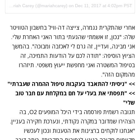
A post shared by Mariah Carey (@mariahcarey)
on
Dec 11, 2017 at 4:02pm PST
אחרי שהתקרית נגמרה, צייצה דה-וויל בחשבון הטוויטר
שלה: "נכון, זו אשמתי שהגעתי בתור האני האחרת שלי.
אני מבינה, ועדיין, זה גרם לי לאכזבה ומבוכה". בהמשך
הציוץ הוסיפה: "תודה לכם על הודעות התמיכה, זה
בטיפול המשטרה ואני מחפשת ייעוץ משפטי. תיזהרו
מהמקום הזה".
>> "ניסיתי להתאבד בעקבות טיפול ההמרה שעברתי"
>> "תפסתי את בעלי על חם במקלחת עם חבר טוב
שלי"
תגובה רשמית פורסמה בידי היכל המופעים O2, בה
הצהירו שמדובר במקרה נקודתי, ונערכת חקירה בעניין.
"אנחנו לוקחים ברצינות את הטענות ונכון לעכשיו