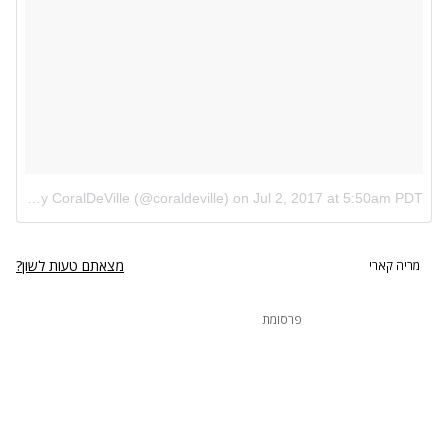
A post shared by CoralDeVille (@coraldeville)
on
Jul 2, 2017 at 5:50am PDT
נתקלנו בבעיה
מצאתם טעות לשון?
מריה קארי
נסה שוב
פרסומת