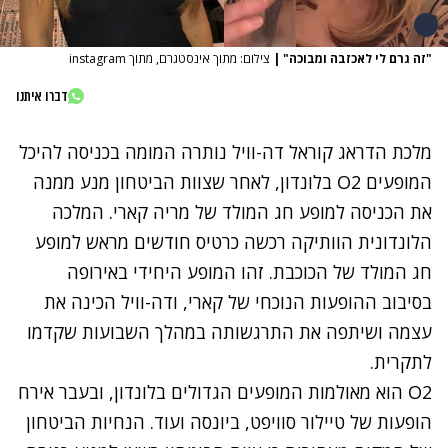
"זה גרם לי לאכזבה ומבוכה"
|
צילום: מתוך אינסטגרם, מתוך instagram
דברו איתנו
מלכת הדראג קוראל דה-וויל נותרה המומה בכניסה להיכל
המופעים O2 בלונדון, לאחר שצוות הביטחון מנע ממנה
את הכניסה למופע חג המולד של מריה קארי. המלכה
הלונדונית הוותיקה רכשה כרטיס חודשים מראש למופע
חג המולד של הכוכבת. זהו המופע היחידי באירופה
בסיבוב ההופעות הנוכחי של קארי, ודה-וויל הכינה את
עצמה ושיתפה את התרגשותה במהלך השבועות שקדמו
לתקרית.
O2 הוא מאולמות המופעים הגדולים בלונדון, ובעבר אירח
הופעות של טיילור סוויפט, ביונסה ועוד. הנחיות הביטחון