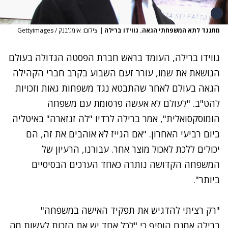
מתנגד לתא המשפחתי הגאה. גווידו ברילה
|
צילום: אימג'בנק / Gettyimages
גווידו ברילה, העומד בראש חברת הפסטה הגדולה בעולם
הנושאת את שמו, עורר זעם השבוע בקרב חברי הקהילה
הגאה בעולם לאחר שהתבטא נגד
משפחות גאות
וזכויות
להט"ב. "לעולם לא אעשה פרסומת עם משפחה
הומוסקסואלית", אמר ברילה לרדיו "לה זנזארה" באיטליה
ביום רביעי האחרון. "אם הגייז לא אוהבים את זה, הם
יכולים ללכת לאכול מוצר אחר. עבורנו, הרעיון של
המשפחה הקדושה נותרה כאחד הערכים הבסיסיים
ביותר".
"רק רציתי להדגיש את תפקיד האישה במשפחה"
ברילה אמנם הוסיף כי "לכל אחד יש את הזכות לעשות מה