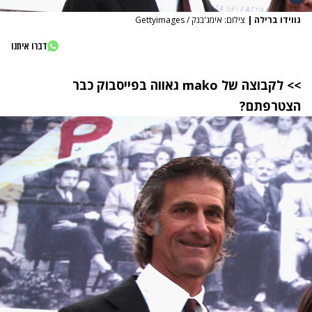
גווידו ברילה
|
צילום: אימג'בנק / Gettyimages
דברו איתנו
>> לקבוצה של
mako
גאווה בפייסבוק כבר
הצטרפתם?