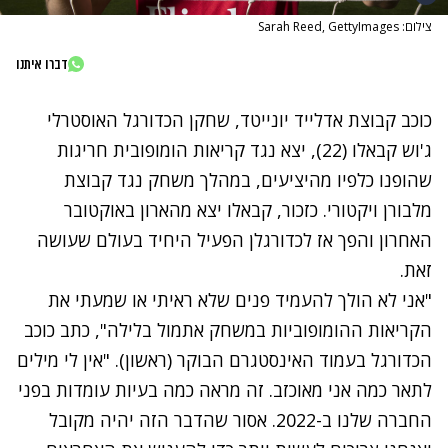
צילום: Sarah Reed, GettyImages
דברו איתנו
כוכב קבוצת אדלייד יונייטד, שחקן הכדורגל האוסטרלי
ג'וש קבאלו (22), יצא נגד קריאות הומופובית חריגות
שהופנו כלפיו מהיציעים, במהלך משחק נגד קבוצת
מלבורן ויקטורי. כזכור,
קבאלו יצא מהארון באוקטובר
האחרון
והפך אז לכדורגלן הפעיל היחיד בעולם שעושה
זאת.
"אני לא הולך להעמיד פנים שלא ראיתי או שמעתי את
הקריאות ההומופוביות במשחק אתמול בלילה", כתב כוכב
הכדורגל בעמוד האינסטגרם הבוקר (ראשון). "אין לי מילים
לתאר כמה אני מאוכזב. זה מראה כמה בעיות עומדות בפני
החברה שלנו ב-2022. אסור שהדבר הזה יהיה מקובל