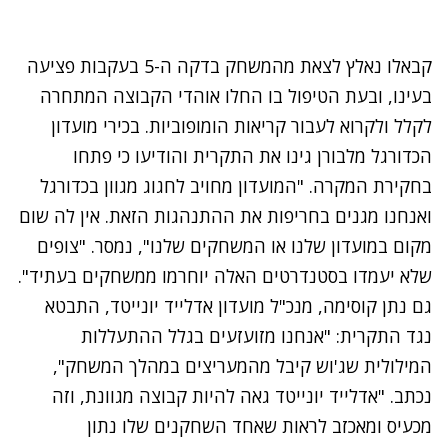
קבאלו נאלץ לצאת מהמשחק בדקה ה-5 בעקבות פציעה
בעינו, ובעת הטיפול בו החלו אוהדי הקבוצה המתחרה
לקלל ולקרוא לעבור קריאות הומופוביות. בכירי מועדון
הכדורגל מלבורן גינו את התקרית והודיעו כי פתחו
בחקירת המקרה. "המועדון מחויב לחגוג מגוון בכדורגל
ואנחנו מגנים בחריפות את ההתנהגות הזאת. אין לה שום
מקום במועדון שלנו או המשחקים שלנו", נמסר. "צופים
שלא יעמדו בסטנדרטים האלה יוחרמו ממשחקים בעתיד".
גם נתן קוסימה, מנכ"ל מועדון אדלייד יונייטד, התבטא
נגד התקרית: "אנחנו מזועזעים בגלל ההתעללות
המילולית שג'וש קיבל מהמעריצים במהלך המשחק",
נכתב. "אדלייד יונייטד גאה להיות קבוצה מגוונת, וזה
מכעיס ומאכזב לראות שאחד השחקנים שלו נתון