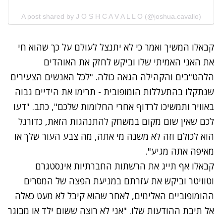
A post shared by J O S H C A V A L L O (@joshua.cavallo)
קבאלו המשיך ואמר כי לא יתנצל לעולם על כך שהוא חי
את האני האמיתי שלו וביקש לחזק את האוהדים
הלהט"בים והקהילה הגאה כולה. "לכל האנשים הצעירים
שנתקלו בהתעללות הומופובית - תרימו את הידיים גבוה
באוויר ותמשיכו לרדוף אחרי החלומות שלכם", כתב. "דעו
לכם שאין שום מקום במשחק להתנהגות הזאת, כדורגל
הוא לכולם וזה לא משנה מי אתה, מה צבע העור שלך או
מאיפה אתה מגיע".
קבאלו אף תייג את הרשתות החברתיות אינסטגרם
וטוויטר וביקש את עזרתם במניעת הפצה של המסרים
ההומופוביים האלימים, לאחר שהוא קיבל לא מעט כאלה
אל תיבת ההודעות שלו. "אני לא רוצה ששום ילד או מבוגר