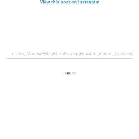
View this post on Instagram
A post shared by Unicorn_Manes/MykeyO’Halloran (@unicorn_manes_bymykey)
פרסומת