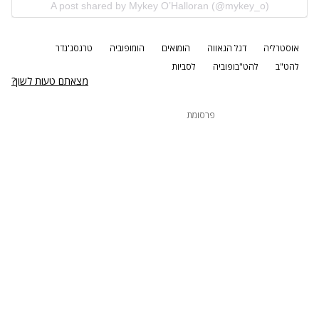
A post shared by Mykey O’Halloran (@mykey_o)
אוסטרליה
דגל הגאווה
הומואים
הומופוביה
טרנסג'נדר
להט"ב
להט"בופוביה
לסביות
מצאתם טעות לשון?
פרסומת