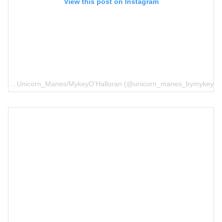
View this post on Instagram
A post shared by Unicorn_Manes/MykeyO’Halloran (@unicorn_manes_bymykey