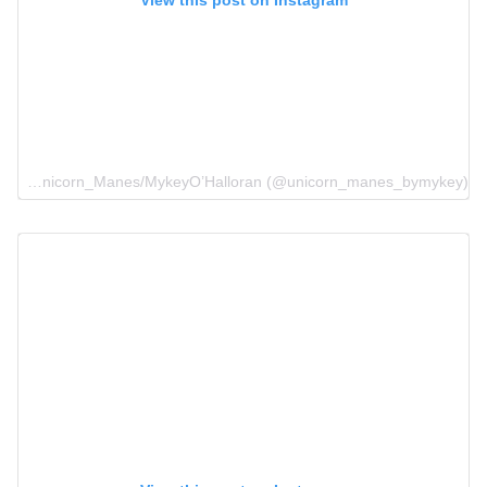
View this post on Instagram
A post shared by Unicorn_Manes/MykeyO’Halloran (@unicorn_manes_bymykey)