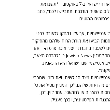
מבלי לאזכר או לגנות את מתקפת הטרור האיומה על אזרחי ישראל ב-7 באוקטובר. "תשנו את
סיטואציה מורכבת. תתביישו לכם", כתב
רסומים המוטים.
אנטישמיות, אך אלו נמחקו לכאורה לפני
רסמות הביעו את מורת הרוח שלהם מהסיקור
של המגזין הגאה. דיוויד לוין, סגן נשיא תוכניות הילדים לשעבר בחברת דיסני וזוכה פרס ה-BRIT
הלהט"בי למנהיגות מעוררת השראה לשנת 2020, אמר למגזין Jewish News כי "למרבה הצער,
יב אנטישמי שבו ישראל היא הדכאנית.
קות".
 אנטישמיות מצד הגולשים, זאת בזמן שחברי
 מהדעות שלהם. "כך המגזין מטיל את כל
ת למצרים או לחמאס", אמר לוין. "כן,
נגדות הפלסטינית, ובכך מעניק