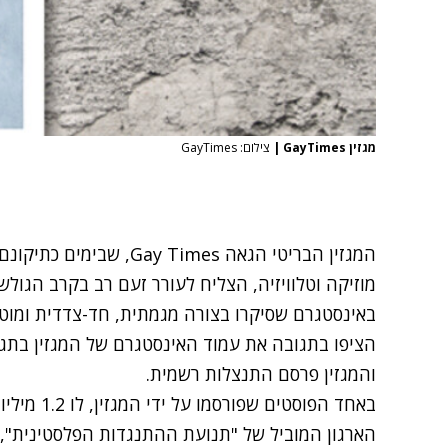
מגזין GayTimes
|
צילום: GayTimes
המגזין הבריטי הגאה  Times
מוזיקה וטלוויזיה, הצליח לעורר זעם רב בקרב הגול
באינסטגרם שסיקרו בצורה מגמתית, חד-צדדית ומוט
הציפו בתגובה את עמוד האינסטגרם של המגזין בתגו
והמגזין פרסם התנצלות רשמית.
באחד הפוסטי
הארגון המוביל של "תנועת ההתנגדות הפלסטינית",