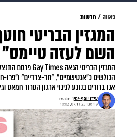
מוזיקה
תרבות
צבא וביטחון
גאווה
חדשות
המגזין הבריטי חוט
דיגיטל
גאווה
ויוה
משפט
השם לעזה טיימס"
המגזין הבריטי הג
הגולשים כ"אנטישמיים", "חד-צדדיים" ו"פרו-ח
אנו ברורים בנוגע לגינוי ארגון הטרור חמאס וגינוי המתק
עידן יוסף-ימין
mako
פורסם:
07.11.23, 10:02