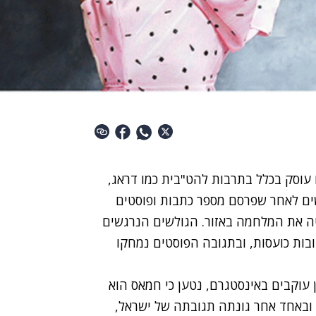
Gay, שבימים כתיקונם עוסק בכלל בתרבות להט"בית כמו דראג,
שים לאחר שפרסם מספר כתבות ופוסטים
ה את המלחמה באזור. הגולשים הנרגשים
בות כועסות, ובתגובה הפוסטים נמחקו
ם שפורסמו על ידי המגזין, לו 1.2 מיליון עוקבים באינסטגרם, נטען כי חמאס הוא
 ובאחד אחר גונתה תגובתה של ישראל,