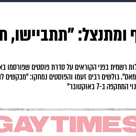
makoZ
בריאות
HIX
ספורט
כסף
הורים
עיצוב
ף ומתנצל: "תתביישו, ת
תשעה חודשים
מתכונים
פרויקטים מיוחדים
אה Gay Times פרסם התנצלות רשמית בפני הקוראים על סדרת פוסטים שפור
מאס". גולשים רבים זעמו והפוסטים נמחקו: "מבקשים ל
פה ב-7 באוקטובר"