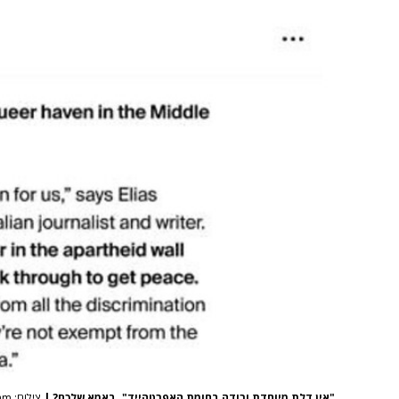
"אין דלת מיוחדת ורודה בחומת האפרטהייד". באמא שלכם?
|
צילום: instagram