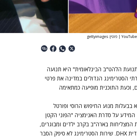
תנועת הלהט"ב הבינלאומית" היא תנועה
תי הסטרימינג הגדולים במדינה את פרטי
, וכעת התוכנית מופיעה כמתאימה
א בבעלות מנוע החיפוש הרוסי ופורטל
ם את פרטי המידע על סדרת האנימציה "הפוני הקטן
 מ-50 הסדרות המצוירות המצליחות בארה"ב בקרב ילדים ומבוגרים,
שנוצרה על ידי אולפני הסברו וחברת האנימציה הקנדית DHX. שירות הסטרימינג לא סיפק הסבר