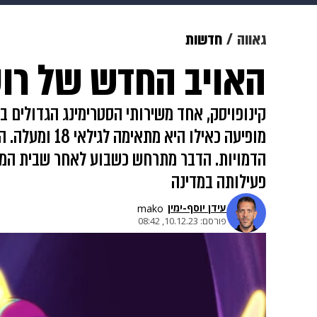
מוזיקה
תרבות
צבא וביטחון
גאווה
חדשות
האויב החדש של רוסי
דיגיטל
גאווה
ויוה
משפט
קינופויסק, אחד משירותי הסטרימינג הגדולים ב
מופיעה כאילו
הדמויות. הדבר מתרחש כשבוע לאחר שבית המשפ
פעילותה במדינה
עידן יוסף-ימין
mako
פורסם:
10.12.23, 08:42