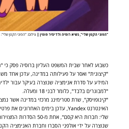
"הפוני הקטן שלי", נשיא רוסיה ולדימיר פוטין
|
צילום: "הפוני הקטן שלי": YouTube | פוטין: gettyimages
כשבוע לאחר ש
בית המשפט העליון ברוסיה פסק כי "
"קיצונית"
ואסר על פעילותה במדינה, עדכן אחד משר
המידע על סדרת אנימציה שנוצרה בעיקר עבור ילדים
"למבוגרים בלבד", כלומר לבני 18 ומעלה.
"קינופויסק", שרת סטרימינג מרכזי במדינה אשר נמצ
האינטרנט Yandex, עדכן בימים האחרוני
שלי: חברות היא קסם", אחת