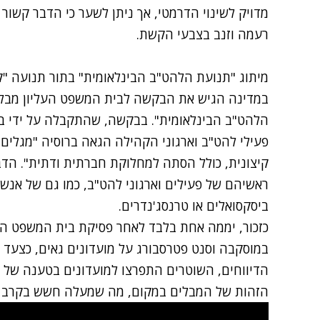
מדויק לשינוי הדרמטי, אך ניתן לשער כי הדבר קשור ל
רעמה וזנב בצבעי הקשת.
מיתוג "תנועת הלהט"ב הבינלאומית" בתור תנועה 
במדינה הגיש את הבקשה לבית המשפט העליון מבלי 
הלהט"ב הבינלאומית". בבקשה, שהתקבלה על ידי בי
פעילי להט"ב וארגוני הקהילה הגאה ברוסיה "מגלים ס
קיצונית, כולל הסתה למחלוקת חברתית ודתית". ה
ראשיהם של פעילים וארגוני להט"ב, כמו גם של אנשי
ביסקסואלים או טרנסג'נדרים.
כזכור, יממה אחת בלבד לאחר פסיקת בית המשפט העל
במוסקבה וסנט פטרסבורג על מועדונים גאים
, כצעד 
הדיווחים, השוטרים התפרצו למועדונים בטענה של "
הזהות של המבלים במקום, מה שמעלה חשש בקרב אר