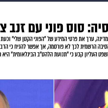
makoZ
בריאות
HIX
ספורט
כסף
הורים
עיצוב
ה: סוס פוני עם זנב צב
תשעה חודשים
מתכונים
פרויקטים מיוחדים
מדינה, ערך את פרטי המידע של "הפוני הקטן שלי" וכעת
 היא מתאימה לגילאי 18 ומעלה. הסיבה הרשמית לכך לא פורסמה, אך אפשר ל
ט העליון קבע כי "תנועת הלהט"ב הבינלאומית" היא תנ