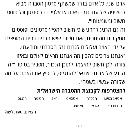
אדם שני, כל אדם בודד שמשתף סרטון הסברה מביא
לחשיפה של עוד כמה מאות או אלפים. כל סרטון וכל פוסט
חשוב ומשמעותי".
זה גם הרגע להדגיש כי חשוב להפיץ סרטונים ופוסטים
ממקורות מהימנים, זאת משום שיש תכנים רבים המופצים
על ידי האויב ועלולים לגרום נזק הסברתי ותודעתי.
"אנחנו צריכים להבין מה אנחנו מראים לעולם ובאיזו
צורה, לכן חשוב להיצמד לתוכן הנכון", מסביר בטיטו. "זה
הרגע של אזרחי ישראל להתגייס, להפיץ את האמת על מה
שקורה עכשיו בשטח".
להצטרפות לקבוצת ההסברה הישראלית
אליאב בטיטו
הסברה
וואטסאפ
ויראלי
חטיפה
חמאס
חרבות ברזל
ישראל
מלחמה
מצאתם טעות לשון?
פרסומת