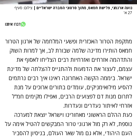
נועה ארגמני, פלישת חמאס, מתוך סרטוני הסברה ישראליים
|
צילום: סעיף
27 א'
דברו איתנו
מתקפת הטרור האכזרית ופשעי המלחמה של ארגון הטרור
חמאס הותירו מדינה שלמה שבורת לב, אך למרות השוק
והתדהמה אזרחים ואזרחיות רבים הצליחו לאסוף את
עצמם, לעצור את הדמעות ולהתגייס להצלתה של מדינת
ישראל. ביממה הקשה האחרונה ראינו איך רבים נרתמים
להסיע מילואימניקים, עומדים בתורים ארוכים על מנת
לתרום מנות דם לפצועים הרבים, ואפילו מקימים חמ"ל
אזרחי לאיתור נעדרים ונעדרות.
כעת ההלם הראשוני מאחורינו וישראל יוצאת למערכה
נוספת, לא רק מול ארגוני טרור המבקשים להטיל אימה על
העם היהודי, אלא גם מול שאר העולם, בניסיון להסביר