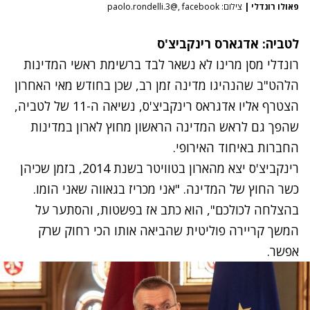
פאולו רונדלי
|
צילום: paolo.rondelli.3@, facebook
לטביה:
אדגארס רינקביצ'ס
רונדלי מסן מרינו לא נשאר לבד ברשימת ראשי המדינות
הלהט"ב שהנהיגו מדינה זמן רב, שכן בחודש מאי האחרון
הצטרף אליו
אדגראס רינקביצ'ס, נשיאה ה-11 של לטביה
,
שהפך גם לראש המדינה הראשון מחוץ לארון במדינות
החברות באיחוד האירופי.
רינקביצ'ס יצא מהארון בטוויטר בשנת 2014, בזמן שכיהן
כשר החוץ של המדינה. "אני מכריז בגאווה שאני הומו.
בהצלחה לכולכם", הוא כתב אז בפשטות, והסתער על
המשך קריירה פוליטית שהביאה אותו הכי רחוק שרק
אפשר.