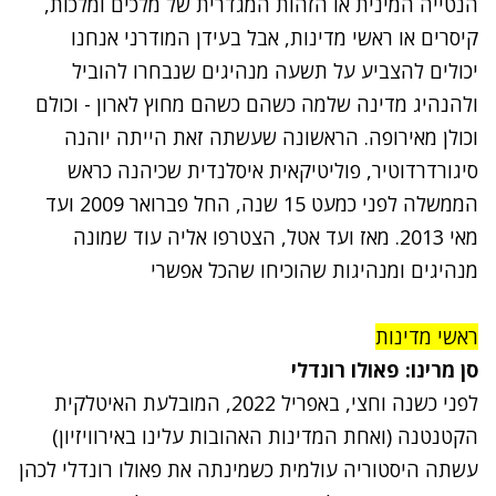
הנטייה המינית או הזהות המגדרית של מלכים ומלכות,
קיסרים או ראשי מדינות, אבל בעידן המודרני אנחנו
יכולים להצביע על תשעה מנהיגים שנבחרו להוביל
ולהנהיג מדינה שלמה כשהם כשהם מחוץ לארון - וכולם
וכולן מאירופה. הראשונה שעשתה זאת הייתה יוהנה
סיגורדרדוטיר, פוליטיקאית איסלנדית שכיהנה כראש
הממשלה לפני כמעט 15 שנה, החל פברואר 2009 ועד
מאי 2013. מאז ועד אטל, הצטרפו אליה עוד שמונה
מנהיגים ומנהיגות שהוכיחו שהכל אפשרי
ראשי מדינות
סן מרינו: פאולו רונדלי
לפני כשנה וחצי, באפריל 2022, המובלעת האיטלקית
הקטנטנה (ואחת המדינות האהובות עלינו באירוויזיון)
עשתה היסטוריה עולמית כשמינתה את פאולו רונדלי לכהן