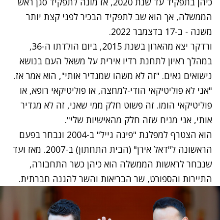
כיהן בתפקיד עד שנת 2020, אז מונה לתפקיד סגן ראש
הממשלה, אך הוא שב לתפקיד הבכיר לפני קצת יותר
משנה - ב-17 בדצמבר 2022.
ורדקר יצא מהארון בשנת 2015, ביום הולדתו ה-36,
במהלך ראיון לתחנת רדיו אירית על משאל העם בנושא
נישואים גאים. "זה לא משהו שמגדיר אותי", הוא אמר אז.
"אני לא פוליטיקאי הודי-למחצה, או פוליטיקאי רופא, או
פוליטיקאי הומו. זה פשוט חלק ממי שאני, זה לא מגדיר
אותי, אני מניח שזה חלק מהאישיות שלי".
הוא הצטרף למפלגת "פינה גייל" ב-2004 ונבחר בפעם
הראשונה ל"דאל אירן" (הבית התחתון) ב-2007. מאז ועד
שנבחר לראשות הממשלה הוא כיהן כשר התחבורה,
התיירות והספורט, שר הבריאות והשר להגנה חברתית.