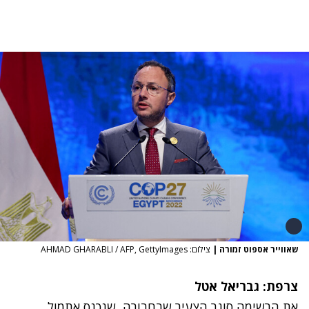
שאווייר אספוט זמורה
|
צילום: AHMAD GHARABLI / AFP, GettyImages
צרפת: גבריאל אטל
את הרשימה סוגר הצעיר שבחבורה, שנכנס אתמול