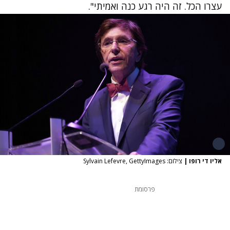
עצרו הכל. זה היה רגע כנה ואמיתי".
אליו די רופו
|
צילום: Sylvain Lefevre, GettyImages
פרסומת