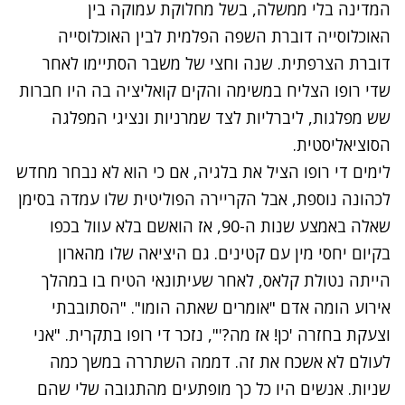
המדינה בלי ממשלה, בשל מחלוקת עמוקה בין
האוכלוסייה דוברת השפה הפלמית לבין האוכלוסייה
דוברת הצרפתית. שנה וחצי של משבר הסתיימו לאחר
שדי רופו הצליח במשימה והקים קואליציה בה היו חברות
שש מפלגות, ליברליות לצד שמרניות ונציגי המפלגה
הסוציאליסטית.
לימים די רופו הציל את בלגיה, אם כי הוא לא נבחר מחדש
לכהונה נוספת, אבל הקריירה הפוליטית שלו עמדה בסימן
שאלה באמצע שנות ה-90, אז הואשם בלא עוול בכפו
בקיום יחסי מין עם קטינים. גם היציאה שלו מהארון
הייתה נטולת קלאס, לאחר שעיתונאי הטיח בו במהלך
אירוע הומה אדם "אומרים שאתה הומו".
"הסתובבתי
וצעקת בחזרה 'כן! אז מה?'", נזכר די רופו בתקרית. "אני
לעולם לא אשכח את זה. דממה השתררה במשך כמה
שניות. אנשים היו כל כך מופתעים מהתגובה שלי שהם