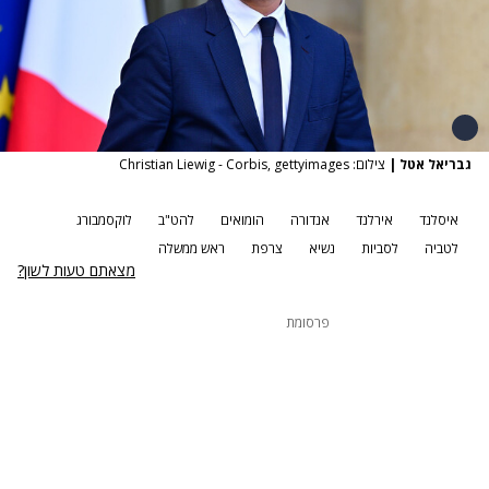
גבריאל אטל
|
צילום: Christian Liewig - Corbis, gettyimages
איסלנד
אירלנד
אנדורה
הומואים
להט"ב
לוקסמבורג
לטביה
לסביות
נשיא
צרפת
ראש ממשלה
מצאתם טעות לשון?
פרסומת