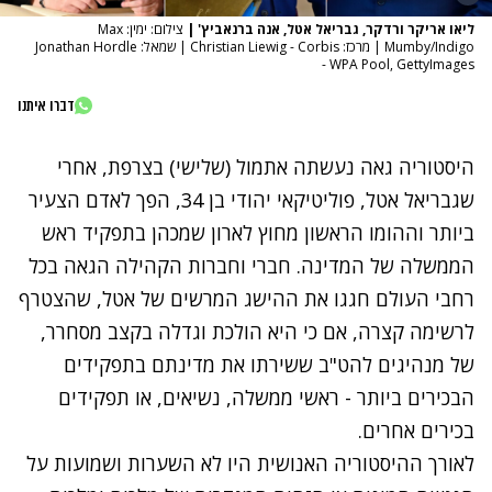
ליאו אריקר ורדקר, גבריאל אטל, אנה ברנאביץ'
|
צילום: ימין: Max
Mumby/Indigo | מרכז: Christian Liewig - Corbis | שמאל: Jonathan Hordle
- WPA Pool, GettyImages
דברו איתנו
היסטוריה גאה נעשתה אתמול (שלישי) בצרפת, אחרי
שגבריאל אטל, פוליטיקאי יהודי בן 34, הפך לאדם הצעיר
ביותר וההומו הראשון מחוץ לארון שמכהן בתפקיד ראש
הממשלה של המדינה. חברי וחברות הקהילה הגאה בכל
רחבי העולם חגגו את ההישג המרשים של אטל, שהצטרף
לרשימה קצרה, אם כי היא הולכת וגדלה בקצב מסחרר,
של מנהיגים להט"ב ששירתו את מדינתם בתפקידים
הבכירים ביותר - ראשי ממשלה, נשיאים, או תפקידים
בכירים אחרים.
לאורך ההיסטוריה האנושית היו לא השערות ושמועות על