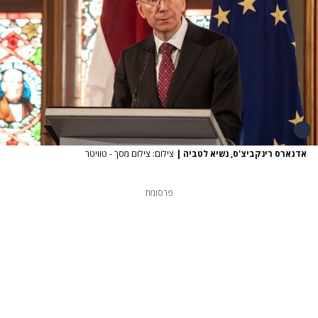
אדגארס רינקביצ'ס, נשיא לטביה
|
צילום: צילום מסך - טוויטר
פרסומת