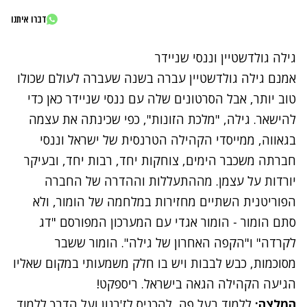
דברו איתנו
גילה גולדשטיין וננסי שניידר
אמנם
גילה גולדשטיין
עברה בשנה שעברה לעולם שכולו
טוב יותר, אבל הסרטונים שלה עם ננסי שניידר כאן כדי
להישאר. גילה, "מלכת הזונות", כפי שכינתה את עצמה
בגאווה, ממייסדי הקהילה הטרנסית של ישראל וננסי
חברתה משכבר הימים, צוחקות יחד, רבות יחד, ובעיקר
יורדות על עצמן. מההתעללות וההדרה של החברה
הפוריטנית השתיים מחזירות במלחמה של הומור, ולא
סתם הומור - הומור אגדי עם המערכון המפורסם "דג
לקרדה" ו"הקפה האחרון של גילה". הומור ששבר
מסוכמות, כבש לבבות ויש בו חלק משמעותי במקום שאליו
הגיעה הקהילה הגאה בישראל. ריספקט!
המלצה:
ללמוד בעל פה, להכניס לז'רגון ועל הדרך ללמוד