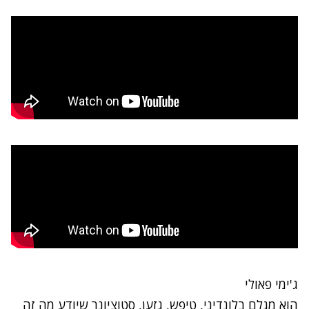
ג'ימי פאולי
הוא מגלם בלונדיני, טיפש, גזען, סטוציונר שיודע מה זה