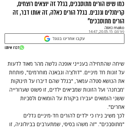
כמו שיש הורים מתוסבכים, בגלל זה יוצאים רוצחים,
קרימנלים וגנבים. בגלל הורים כאלה, זה אותו דבר, זה
הורים מתוסבכים"
mako גאווה
פורסם:
20.05.15, 14:47
עקבו אחרינו בגוגל
נתקלנו בבעיה
דברו איתנו
נסה שוב
שיחה שהתחילה בענייני אופנה גלשה מהר מאוד לדעות
על זוגות חד מיניים. "דולצ'ה וגבאנה מוחרמים", פותחת
את הנושא סטלה עמאר, "בגלל שהם דיברו על תינוקות
'מבחנה' ועל הזוגות שמביאים ילדים, זו פשוט שערורייה
ששני הומואים יעבירו ביקורת על הומואים ולסביות
אחרים".
לכך משיב נירו כי ילדים להורים חד-מיניים גדלים
"מתוסבכים". "זה משהו בסיסי, שמתערבים בביולוגיה, זו