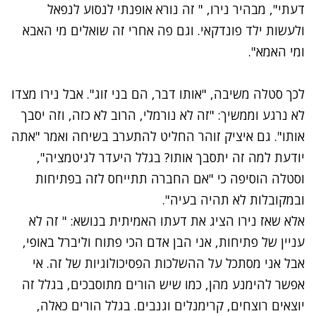
דעתי", מבהיר נירו, " זה נורא אופנתי לנסוע לנפאל
ולעשות ילד פונדקאי. וגם פה אחרי זה שואלים מי האבא
ומי האמא".
לכך סטלה משיבה, "אותו דבר, הם בני זוג". אבל נירו מצדו
לא נרגע וממשיך: "זה לא נורמלי, הרוב לא כזה, וזה יסבך
אותו". גם איציק זוהר החליט להתערב בשיחה ואמר "אתה
יודעת למה זה יתסבך אותו? בגלל היעדר לגיטמציה",
וסטלה הוסיפה כי "אם החברה תתייחס לזה בפתיחות
ובמקובלות לא תהיה בעיה".
אלא שאז נירו הציג את דעתו האמיתית בנושא: " זה לא
עניין של פתיחות, אני הבן אדם הכי פתוח וליברל באופי,
אבל אני מסתכל על ההשלכות הפסיכולוגיות של זה. אי
אפשר להימנע מהן, כמו שיש הורים מתוסבכים, בגלל זה
יוצאים רוצחים, קרימנלים וגנבים. בגלל הורים כאלה,