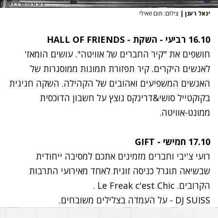
יגאל רענן
|
צילום: תום זואילי
16.10 רביעי - השקת - HALL OF FRIENDS
חושפים את "קיר החברים של אוויטה". עושים הומאז'
לאנשים היקרים. קיר תפזורת תמונות ממוסגרות של
האנשים המשפיעים ואהובים של הקהילה. השקה חגיגית
בקוקטייל סושי&דרינקס נוצץ על חשבון הדוכסית
ממונט-אוויטה.
17.10 חמישי - GIFT
רועי צ'יבי וחברים מזמינים אתכם למסיבה ייחודית
שבשיאה תוגרל כניסה זוגית לאחד מאירועי התרבות
הקרובים. Le Freak c'est Chic .
DJ SUISS - על העמדה בצלילים משובחים.