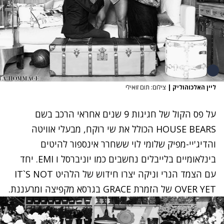
ליין האלכוהוליק
|
צילום: תום זואילי
על פס הקול של חגיגות 9 שנים אחראי הרכב בשם
HOUSE BEARS הכולל את שי רוקח, מבעלי אוויטה
והדיג'יי-מפיק שלומי לוי ששחרר אינספור להיטים
בינלאומיים בלייבלים נחשבים כמו יוניברסל ו EMI. יחד
עם הצמד הנרי וניקה יצרו חידוש של הלהיט IT`S NOT
OVER YET של הזמרת GRACE בגרסא מקפיצה ומרעננת.