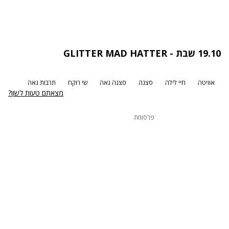
19.10 שבת - GLITTER MAD HATTER
אוויטה
חיי לילה
סצנה
סצנה גאה
שי רוקח
תרבות גאה
מצאתם טעות לשון?
פרסומת