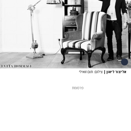
אליצור ליאון
|
צילום: תום זואילי
פרסומת