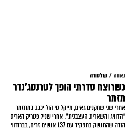
גאווה
קולטורה
כשרוצח סדרתי הופך לטרנסג'נדר
מזמר
אחרי שני שחקנים גאים, מייקל סי הול יככב במחזמר
"הדוויג והשארית העצבנית". אחרי שניל פטריק האריס
הודה שהתנשק בתפקיד עם 137 אנשים זרים, בברודווי