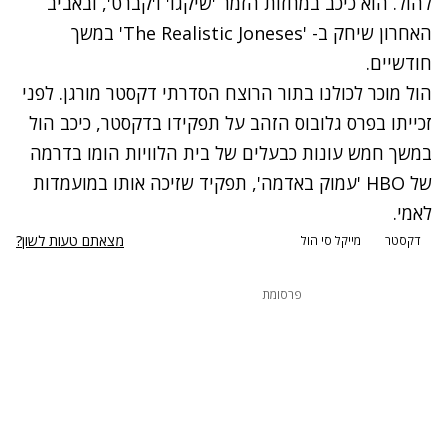
להול. הוא כיכב במחזות הזמר 'שיקגו' ו'קברט', ובאביב
האחרון שיחק ב- 'The Realistic Joneses' במשך
חודשיים.
הול מוכר לכולנו בתור הרוצח הסדרתי דקסטר מורגן. לפני
זכייתו בפרס גלובוס הזהב על תפקידו בדקסטר, כיכב הול
במשך חמש עונות כבעלים של בית הלוויות הומו בדרמה
של HBO 'עמוק באדמה', תפקיד שזיכה אותו במועמדות
לאמי.
מצאתם טעות לשון?
דקסטר
מייקל סי הול
פרסומת