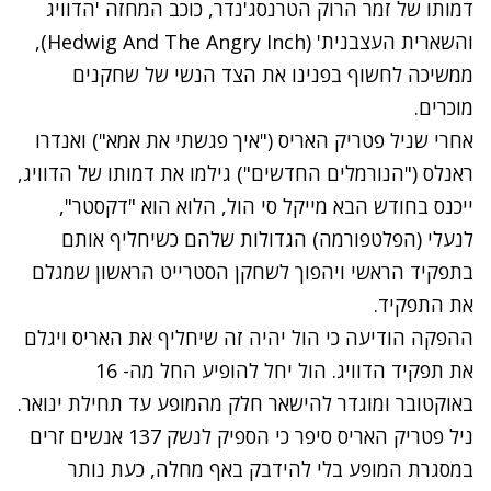
דמותו של זמר הרוק הטרנסג'נדר, כוכב המחזה 'הדוויג
והשארית העצבנית' (Hedwig And The Angry Inch),
ממשיכה לחשוף בפנינו את הצד הנשי של שחקנים
מוכרים.
אחרי
שניל פטריק האריס
("איך פגשתי את אמא") ואנדרו
ראנלס ("הנורמלים החדשים") גילמו את דמותו של הדוויג,
ייכנס בחודש הבא מייקל סי הול, הלוא הוא "דקסטר",
לנעלי (הפלטפורמה) הגדולות שלהם כשיחליף אותם
בתפקיד הראשי ויהפוך לשחקן הסטרייט הראשון שמגלם
את התפקיד.
ההפקה הודיעה כי הול יהיה זה שיחליף את האריס ויגלם
את תפקיד הדוויג. הול יחל להופיע החל מה- 16
באוקטובר ומוגדר להישאר חלק מהמופע עד תחילת ינואר.
ניל פטריק האריס סיפר כי הספיק לנשק 137 אנשים זרים
במסגרת המופע בלי להידבק באף מחלה, כעת נותר