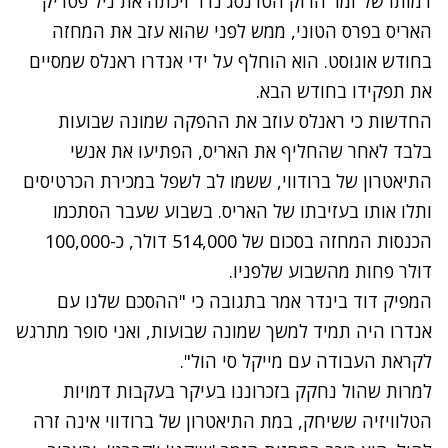
דמותו של זמר הרוק הטרנסג'נדר זיכתה את ניל פטריק
האריס בפרס הטוני, ממש לפני שהוא עזב את המחזה
בחודש אוגוסט. הוא הוחלף על ידי אנדרו ראנלס שמסיים
את תפקידו בחודש הבא.
החדשות כי ראנלס עוזב את ההפקה שמונה שבועות
בלבד לאחר שהחליף את האריס, הפתיעו את אנשי
התיאטרון של ברודווי, ששמו לב לשפל במכירת הכרטיסים
ותלו אותו בעזיבתו של האריס. בשבוע שעבר הסתכמו
הכנסות המחזה בסכום של 514,000 דולר, כ-100,000
דולר פחות מהשבוע שלפניו.
המפיק דוד בינדר אמר בתגובה כי "ההסכם שלנו עם
אנדרו היה תמיד למשך שמונה שבועות, ואני סופר מתרגש
לקראת העבודה עם מייקל סי הול".
למרות שהול נחקק בזכרוננו בעיקר בעקבות דמויות
הטלוויזיה ששיחק, במת התיאטרון של ברודווי אינה זרה