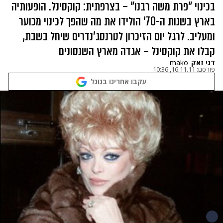
בכינוי "פרת משה רבנו" – בצרפתית: קוקסינל. הופעותיה
בארץ בשנות ה-70' הולידו את מה שהפך לכינוי מכוער
ומעליב. לרגל יום הזיכרון לטרנסג'נדרים שיחל בשבת,
קבלו את קוקסינל – אגדה מארץ השנסונים
דני זאק
mako
פורסם:
16.11.11, 10:36
עקבו אחרינו בגוגל