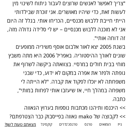
"צריך לאפשר לאנשים שרוצים לעבור ניתוח לשינוי מין
לעשות זאת, כדי שיהיו מאושרים. אני זוכרת שבילדותי
הייתי חייבת ללבוש מכנסיים, הכריחו אותי. בגלל זה היום
אני לא מוכנה ללבוש מכנסיים – יש לי סלידה גדולה מזה,
זה דוחה אותי".
בשנת 2005 יצא לאור אלבום אוסף משיריה ממופעים
שונים לאורך ההיסטוריה. באפריל 2006 היא מתה משבץ
מוחי בבית חולים במרסיי. בצוואתה ביקשה לשרוף את
גופתה ולפזר את אפרה במקום לא ידוע, כדי שבני
משפחתה לא יוכלו לפקוד את קברה. "לא הייתה לי
משפחה במהלך חיי, אז שיעזבו אותי לפחות במותי",
כתבה.
>> היכנסו ותיהנו מכתבות נוספות בערוץ הגאווה
>> לקבוצה של mako גאווה בפייסבוק כבר הצטרפתם?
מצאתם טעות לשון?
גייז
הומואים
טרנס
טרנסג'נדרים
קוקסינל