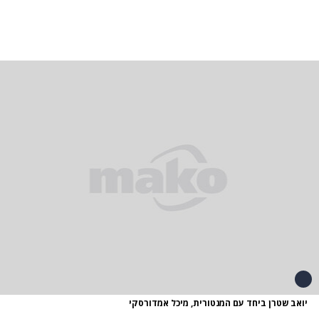
יואב שטרן ביחד עם המנטורית, מיכל אמדורסקי