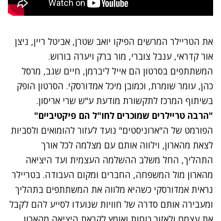
את הטריילר המרשים הפיקו יואב שטרן, אביטל ריין, ניצן
אור קדראי, ענבל צוברי, מור ברק ויערה בורוש.
המשתתפים בסרטון הם אייל ליברמן, חיים שגב, מרסל
כהן, עומר שומרת, וכמובן מיכל אמדורסקי. הסרטון הופק
בשיתוף המרכז לתקשורת מודעת ע"ש שרי אריסון.
"הרבה טריילרים שמוכרים לחו"ל הם פיקטיביים"
הפורמט של ה"ארוניסטים" נועד לעזור להומואים ולסביות
לצאת מהארון, וילווה אותם עם מצלמה לכל אורך
התהליך, החל משלב ההשלמה העצמית ועד היציאה
מהארון מול המשפחה, החברים ומקום העבודה. בטריילר
נראית אמדורסקי כשהיא מלווה את המשתתפים בתהליך
ומעבירה אותם סדרה של חוויות שנועדו לסייע להם לקבל
את עצמם ולאזור כוחות ואומץ לקראת היציאה מהארון.