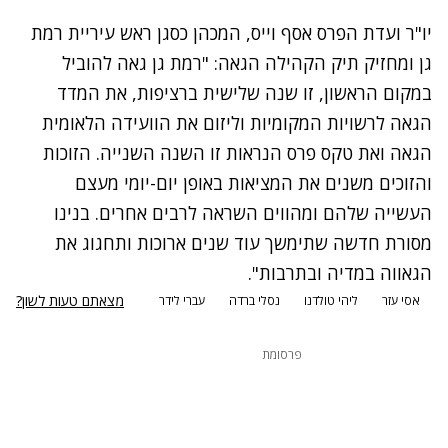
יו"ר ועדת הפרס אסף וייס, המכהן כסגן ראש עיריית רמת
גן ומחזיק תיק הקהילה הגאה: "רמת גן גאה להוביל
במקום הראשון, זו שנה שלישית ברציפות, את המדד
הגאה לרשויות המקומיות וליזום את הוועידה הלאומית
הגאה ואת טקס פרס הנראות זו השנה השנייה. הזוכות
והזוכים משנים את המציאות באופן יום-יומי מעצם
העשייה שלהם ומהווים השראה לרבים אחרים. בנינו
מסורת חדשה שתימשך עוד שנים ארוכות ותחגוג את
הגאווה במדיה ובתרבות".
מצאתם טעות לשון?
אסי עזר
ליהי טולדנו
נסלי ברדה
עברי לידר
פרסומת