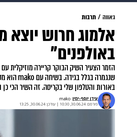
מוזיקה
תרבות
צבא וביטחון
גאווה
תרבות
אלמוג חרוש יוצא מה
דיגיטל
גאווה
ויוה
משפט
באולפנים"
הזמר הצעיר השיק הבוקר קריירה מוזיקלית עם "
שנגמרה בגל
באורות והטלפון שלי בקריסה. זה השיר הכי כן ו
עידן יוסף-ימין
mako
פורסם:
30.06.24, 10:30
|
עודכן:
30.06.24, 13:25