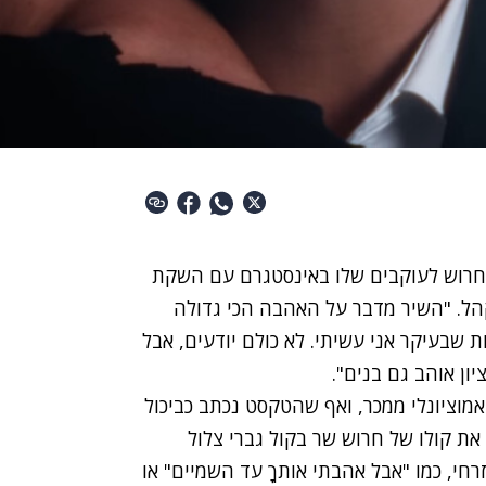
ג חרוש לעוקבים שלו באינסטגרם עם השקת
קהל. "השיר מדבר על האהבה הכי גדולה
ת שבעיקר אני עשיתי. לא כולם יודעים, אבל
יון אוהב גם בנים".
ו שיר ים-תיכוני אמוציונלי ממכר, ואף שהטקסט נכתב כביכול
ת קולו של חרוש שר בקול גברי צלול
י, כמו "אבל אהבתי אותךָ עד השמיים" או