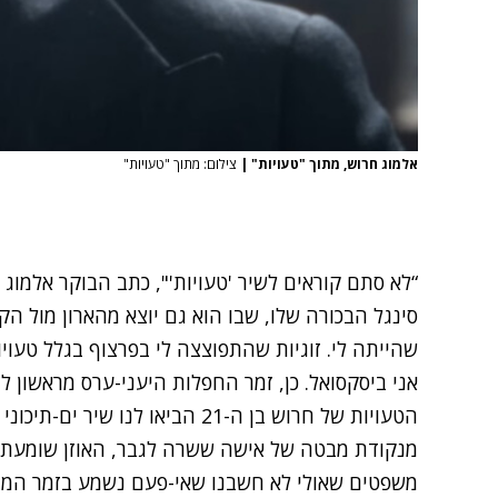
אלמוג חרוש, מתוך "טעויות"
|
צילום: מתוך "טעויות"
“לא סתם קוראים לשיר 'טעויות'", כתב הבוקר אלמו
סינגל הבכורה שלו, שבו הוא גם יוצא מהארון מול ה
שהייתה לי. זוגיות שהתפוצצה לי בפרצוף בגלל טעויו
אני ביסקסואל. כן, זמר החפלות היעני-ערס מראשון לצ
הטעויות של חרוש בן ה-21 הביאו לנ
מנקודת מבטה של אישה ששרה לגבר, האוזן שומעת א
משפטים שאולי לא חשבנו שאי-פעם נשמע בזמר המזרח