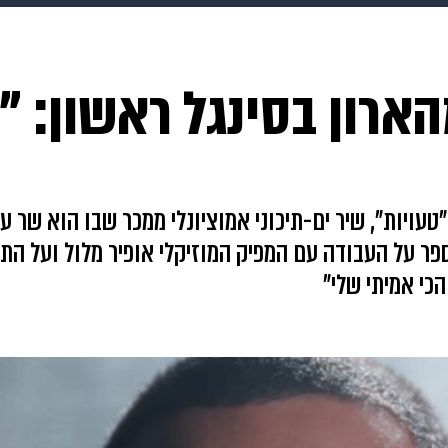
makoZ
בריאות
HIX
ספורט
כסף
הורים
עיצוב
ארון בסינגל ראשון: "ה
תשעה חודשים
מתכונים
פרויקטים מיוחדים
טעויות", שיר ים-תיכוני אמוציונלי ממכר שבו הוא שר ע
ל בגידה. בשיחה עם mako הוא מספר על העבודה עם המפיק המוזיקלי אופיר מלו
הכי אמיתי שלי"