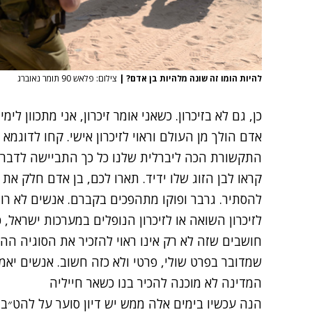
להיות הומו זה שונה מלהיות בן אדם?
|
צילום: פלאש 90 תומר נאוברג
כן, גם לא בזיכרון. כשאני אומר זיכרון, אני מתכוון לימ
אדם הולך מן העולם וראוי לזיכרון אישי. קחו לדוגמא 
התקשורת הכה ליברלית שלנו כל כך התביישה לדבר 
קראו לבן הזוג שלו ידיד. תארו לכם, בן אדם חלק את 
להסתיר. גרבר ופוקו מתהפכים בקברם. אנשים לא רו
לזיכרון השואה או לזיכרון הנופלים במערכות ישראל, 
חושבים שזה לא רק אינו ראוי להזכיר את הסוגיה הה
שמדובר בפרט שולי, פרטי ולא כזה חשוב. אנשים יאמר
המדינה לא מוכנה להכיר בנו כשאר חייליה
הנה עכשיו בימים אלה ממש יש דיון סוער על להט״בי