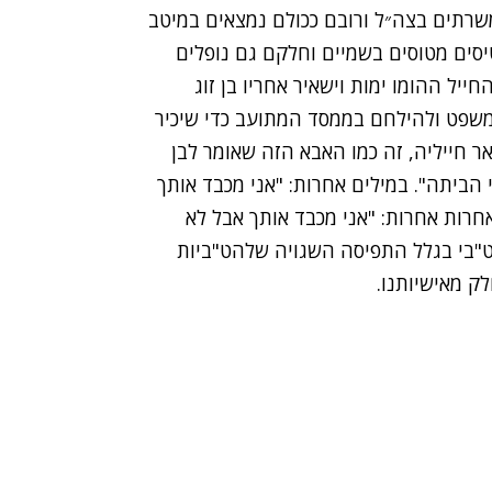
משרתים בצה״ל ורובם ככולם נמצאים במיטב
מטיסים מטוסים בשמיים וחלקם גם נופלים
יל ההומו ימות וישאיר אחריו בן זוג
משפט ולהילחם בממסד המתועב כדי שיכיר
אר חייליה, זה כמו האבא הזה שאומר לבן
 הביתה". במילים אחרות: "אני מכבד אותך
חרות אחרות: "אני מכבד אותך אבל לא
הט"בי בגלל התפיסה השגויה שלהט"ביות
לק מאישיותנו.