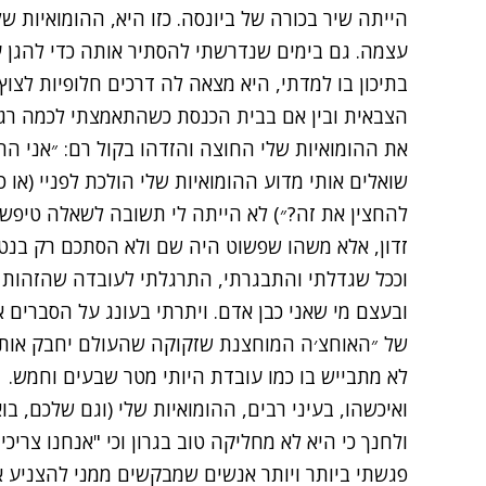
הייתה שיר בכורה של ביונסה. כזו היא, ההומואיות ש
עצמה. גם בימים שנדרשתי להסתיר אותה כדי להגן ע
בתיכון בו למדתי, היא מצאה לה דרכים חלופיות לצוץ
הצבאית ובין אם בבית הכנסת כשהתאמצתי לכמה רגעי
את ההומואיות שלי החוצה והזדהו בקול רם: ״אני ה
שואלים אותי מדוע ההומואיות שלי הולכת לפניי (א
להחצין את זה?״) לא הייתה לי תשובה לשאלה טיפשית
זדון, אלא משהו שפשוט היה שם ולא הסתכם רק בנטי
וככל שגדלתי והתבגרתי, התרגלתי לעובדה שהזהות ה
ובעצם מי שאני כבן אדם. ויתרתי בעונג על הסברים
של ״האוחצ׳ה המוחצנת שזקוקה שהעולם יחבק אותה״
לא מתבייש בו כמו עובדת היותי מטר שבעים וחמש.
ואיכשהו, בעיני רבים, ההומואיות שלי (וגם שלכם, ב
ולחנך כי היא לא מחליקה טוב בגרון וכי "אנחנו צריכי
פגשתי ביותר ויותר אנשים שמבקשים ממני להצניע או