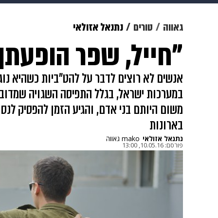
מוזיקה
תרבות
צבא וביטחון
גאווה
טורים
נתנאל אזולאי
"חייל, שפר הופעתך
דיגיטל
גאווה
ויוה
משפט
אנשים לא רוצים לדבר על להט"ביות כשהיא נוגע
במערכות ישראל, בגלל התפיסה השגויה שמדובר ב
משום היותם בני אדם, והגיע הזמן להפסיק לנסו
בארונות
נתנאל אזולאי
mako גאווה
פורסם:
10.05.16, 13:00