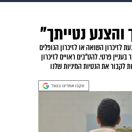
makoZ
בריאות
HIX
ספורט
כסף
הורים
עיצוב
 והצנע נטייתך"
תשעה חודשים
מתכונים
פרויקטים מיוחדים
ת לזיכרון השואה או לזיכרון הנופלים
עניין פרטי. להט"בים ראויים לזיכרון
ת לקבור את הנטיות המיניות שלנו
עקבו אחרינו בגוגל