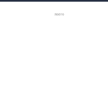
 הבית
אופנה
פרסומת