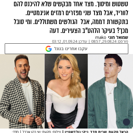
טשטוש ומיסוך. מצד אחד מבקשים שלא להיכנס להם
לווריד, אבל מצד שני מפזרים רמזים אניגמטיים.
בתקשורת דממה, אבל הגולשים משתוללים. ומי סובל
מכך? בעיקר הלהט"ב הצעירים. דעה
שמואל חוגי
mako
פורסם:
29.08.24, 08:57
|
עודכן:
01.09.24, 03:12
עקבו אחרינו בגוגל
הראל סקעת, שרית חדד, ניקי גולדשטיין
|
צילום: סקעת: שי כהן ארבל | חדד: