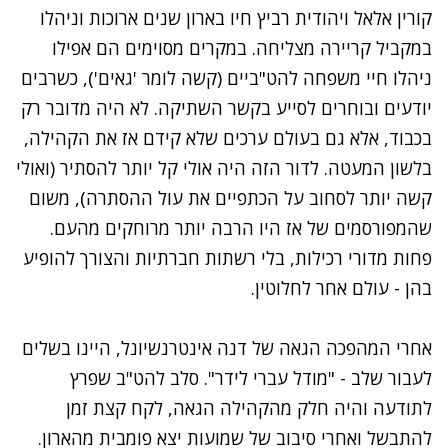
קורין אלאל ויהודית רביץ חיו בארון שנים ארוכות וניהלו
במקביל קריירה מצליחה. במקרים מסוימים הם אפילו
ניהלו חיי משפחה להט"ביים (קשה לומר 'גאים'), כשרבים
יודעים ובוחרים לסייע בקשר השתיקה. לא היה מדובר רק
בכבוד, אלא גם בעולם ערכים שלא קידם אז את הקהילה,
בלשון המעטה. לדור הזה היה אולי קל יותר להסתיר (ואולי
קשה יותר לסחוב על הכתפיים את עול ההסתרה), משום
שהמפורסמים של אז היו הרבה יותר מרוחקים מהעם.
פחות מדורי רכילות, בלי רשתות חברתיות והצורך להופיע
בהן - עולם אחר לחלוטין.
אחרי המהפכה הגאה של דנה אינטרנשיונל, היינו בשלים
לעבור שלב - "מודל עברי לידר". סלב להט"ב שפרץ
לתודעה והיה חלק מהקהילה הגאה, לקח קצת זמן
להתבשל ואחרי סיבוב של שמועות יצא פומבית מהארון.