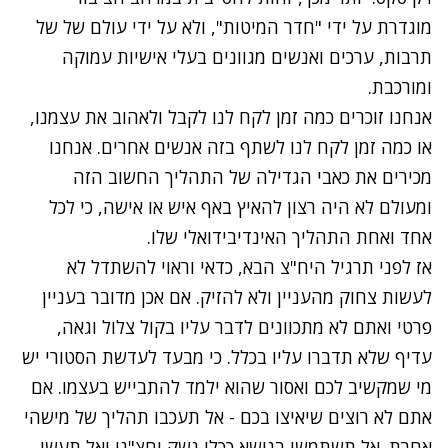
מוגדרת על ידי "חדר המיטות", ולא על ידי עולם של של
תרבות, ערכים ואנשים מגוונים בעלי אישיות עמוקה
ומורכבת.
אנחנו זוכרים כמה זמן לקח לנו לקבל ולאהוב את עצמנו,
או כמה זמן לקח לנו לשתף בזה אנשים אחרים. אנחנו
מכירים את כאבי הגדילה של התהליך החשוב הזה
ומעולם לא היה רצון להאיץ באף איש או אישה, כי לכל
אחד ואחת התהליך האינדיבידואלי שלו.
אז לפני תרגיל היח"צ הבא, כדאי וראוי להשתדל לא
לעשות צחוק מהעניין ולא להזיק. אם אכן מדובר בעניין
פרטי ואתם לא מתכוונים לדבר עליו בקול צלול וגאה,
עדיף שלא תדברו עליו בכלל. כי מבעד לעדשת הסטורי יש
מי שמקשיב לכם ואסור שהוא ילמד להתבייש בעצמו. אם
אתם לא רוצים שיאיצו בכם - אל תעכבו תהליך של מישהי
אחרת. אל תשתמשו בנושא ככלי נשק יחצ"ני ואל תעשו