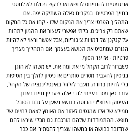
אניגמטיים להתייחס לנושא ואז לבקש מכולם לא לחטט
בחייך הפרטיים. במקרים כאלה השתיקה יפה. אם
התהליך הפרטי צריך את המקום שלו - קחו את כל המקום
שאתם רק צריכים. בלתי אפשרי לעצור את ההמון לתהות
על קנקנן של דמויות ציבוריות, אבל אפשר וראוי לא להיות
הגורם שמתסיס את הנושא בעצמך. אם התהליך מצריך
פרטיות - אז עד הסוף.
כשברור לרוב הקהל מי את ומה את, יש משהו לא הוגן
בניסיון להעביר מסרים סותרים או ניסיון להלך בין הטיפות
בלי להיות ברורה. מעבר לזלזול באינטליגנציה של הקהל,
עובר כאן מסר בעייתי לגבי אלה שעדיין חיים בארון.
העיסוק היחצ"ני הבוטה בנושא נשען על גבם הסובל
ממילא של אלו שמנסים לאזור את האומץ לצאת לחיים של
חופש. ההתמודדות שלהם מורכבת גם מבלי שיראו להם
שמדובר בבושה או במשהו שצריך להסתיר. אם כבר