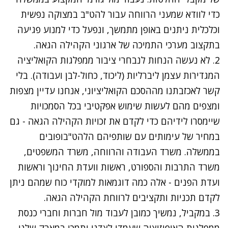
כדי לוודא שמעני הרווחה עבור להט"ב במצוקה נפשית
וכלכלית ניתנים באופן מתמשך, ונפעל כדי למנוע פגיעה
בתקצוב מערכי התמיכה של ארגוני הקהילה הגאה.
2. לא נעשה הנחות לנבחרי ציבור ממפלגות הקואליציה
המגדירות עצמן ליברליות (ליכוד, כחול-לבן ועבודה). בלי
קשר לאכזבתנו מההסכם הקואליציוני, אנחנו עדיין מצפות
ומצפים מהם לעשות שימוש אפקטיבי בכל הסמכויות
שיימסרו לידיהם כדי לקדם את זכויות הקהילה הגאה - גם
במחיר של עימותים עם שותפיהם הלהט"בופובים
בממשלה. משרד העבודה והרווחה, משרד המשפטים,
משרד התרבות והספורט, ראשות וועדת החינוך וראשות
ועדת הפנים - אלה כמה דוגמאות למוקדי כוח שמהם ניתן
לקדם תכניות ותקציבים לרווחת הקהילה הגאה.
3. במקביל, נמשיך כמובן לעבוד מול חברות וחברי כנסת
ממפלגות האופוזיציה שעמדו לצדנו ותמכו במאבק שלנו