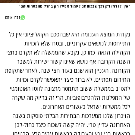
"אין ולו רמז דק לכך שבכוונתם לעמוד אפילו רק בחלק מהבטחותיהם"
דברו איתנו
נקודת המוצא העגומה היא שבהסכם הקואליציוני אין כל
התייחסות לנושאים עקרוניים, ובטח שלא לזכויות
הקהילה הגאה. כמו כן, נקבע שהממשלה לא תקדם בחצי
השנה הקרובה אף נושא שאינו קשור ישירות למשבר
הקורונה. העניין הוא שגם בעוד חצי שנה, לאחר שתקופת
החירום תסתיים, לא ברור כיצד יתאפשר לקדם זכויות
להט"ב בממשלה ששוב תתמסר מרצונה לווטו האוטומטי
של המפלגות הלהט"בופוביות. הרי זה בדיוק מה שקרה
לכל ממשלות ישראל בעשורים האחרונים.
הזיכרון שלנו ממערכות הבחירות הבלתי פוסקות בשנה
האחרונה עדיין טרי. יהיה קשה לשכוח כיצד כחול-לבן
בראשות בני גנץ והעבודה בראשות עמיר פרץ, הבטיחו