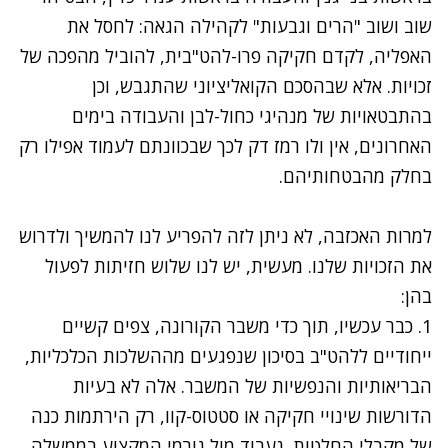
שוב ושוב "הרים וגבעות" לקהילה הגאה: לחסל את
האפליה, לקדם חקיקה פרו-להט"בית, להוביל מהפכה של
זכויות. אלא שבהסכם הקואליציוני שהתגבש, וכן
בהתבטאויות של מנהיגי כחול-לבן והעבודה בימים
האחרונים, אין ולו רמז דק לכך שבכוונתם לעמוד אפילו רק
בחלק מהבטחותיהם.
נתקלנו בבעיה
למרות האכזבה, לא ניתן לזה להפריע לנו להמשיך ולדרוש
נסה שוב
את הזכויות שלנו. מעשית, יש לנו שלוש חזיתות לפעול
בהן:
1. כבר עכשיו, תוך כדי משבר הקורונה, צפים קשיים
ייחודיים ללהט"ב בסיכון שנפגעים מההשלכות הכלכליות,
הבריאותיות והנפשיות של המשבר. אלה לא בעיות
הדורשות שינויי חקיקה או סטטוס-קוו, רק הירתמות כנה
של מקבלי החלטות. נעבוד מול גורמי המקצוע בממשלה