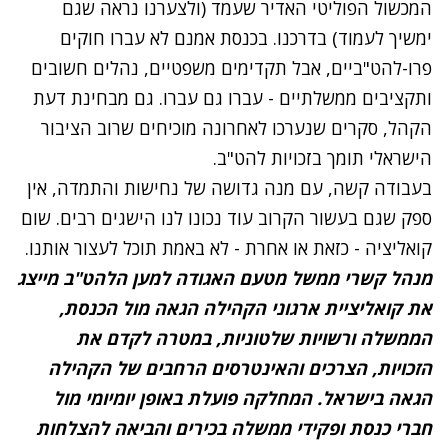
המכשול הפוליטי האדיר שעמד (ולצערנו נראה שגם
ימשיך לעמוד) בדרכנו. בכנסת אמנם לא עברו חוקים
פרו-להט"ביים, אבל תקדימים משפטיים, נהלים חשובים
ותקציבים ממשלתיים - עברו גם עברו. גם מבחינת דעת
הקהל, סקרים שנערכו לאחרונה מוכיחים שרוב הציבור
הישראלי תומך בזכויות להט"ב.
בעבודה קשה, עם מנה גדושה של נחישות והתמדה, אין
ספק שגם בעשור הקרוב עוד נכונו לנו הישגים רבים. שום
קואליציה - כזאת או אחרת - לא באמת תוכל לעצור אותנו.
מנהל קשרי ממשל מטעם האגודה למען הלהט"ב מייצג
את קואליציית ארגוני הקהילה הגאה מול הכנסת,
הממשלה ורשויות שלטוניות, במטרה לקדם את
הזכויות, הצרכים והאינטרסים הרחבים של הקהילה
הגאה בישראל. המחלקה פועלת באופן יומיומי מול
חברי כנסת ופקידי ממשלה בכירים והביאה להצלחות